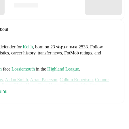
bout
 defender
for
Keith
, born on 23 พฤษภาคม 2533
.
Follow
tics, career history, transfer news, FotMob ratings, and
h
face
Lossiemouth
in the
Highland League
.
us
,
Aidan Smith
,
Arran Paterson
,
Callum Robertson
,
Connor
,
Ewan Clark
,
Harry Gray
,
Horace Ormsby
,
Jake Stewart
,
e
,
Murray Addison
,
Nathan McKeown
,
Ronan Craib
,
Ryan
ยาย
am Duncan
. Visit their player pages on FotMob to explore
.
lgin City
.
s
Angus Gunn
,
Aaron Hickey
,
Andrew Robertson
,
Scott
ler Fletcher
,
Lyndon Dykes
,
Ché Adams
,
Ryan Christie
,
Liam