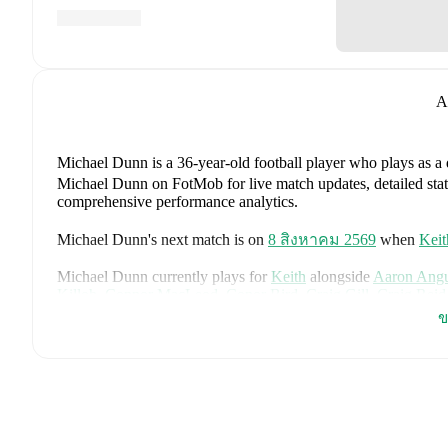
A
Michael Dunn
is a 36-year-old football player who plays as a
Michael Dunn on FotMob for live match updates, detailed statis
comprehensive performance analytics.
Michael Dunn
's next match is on
8 สิงหาคม 2569
when
Keit
Michael Dunn
currently plays for
Keith
alongside
Aaron Ang
Killoh
,
Connor MacLeod
,
Conor Bird
,
Craig Gill
,
Craig Reid
Jordan Cooper
,
Jordan Lynch
,
Lucas Whyte
,
Michael Ironsid
ข
Spink
,
Scott Barron
,
Ryan Robertson
,
James Brownie
,
and
Li
detailed statistics, performance ratings, and career information
Michael Dunn
's career has also included time at
Rothes
and
E
Michael Dunn
is from
Scotland
, and the
national team include
McTominay
,
Grant Hanley
,
Kieran Tierney
,
John McGinn
,
Ty