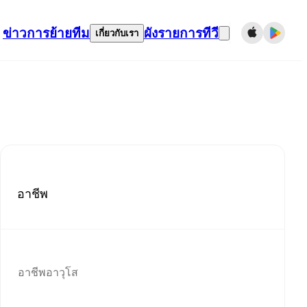
ข่าว
การย้ายทีม
ผังรายการทีวี
เกี่ยวกับเรา
อาชีพ
อาชีพอาวุโส