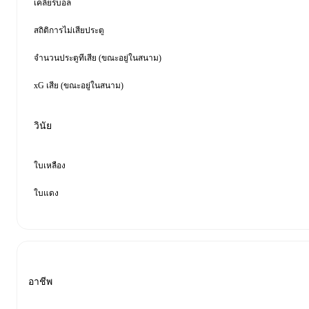
เคลียร์บอล
สถิติการไม่เสียประตู
จำนวนประตูที่เสีย (ขณะอยู่ในสนาม)
xG เสีย (ขณะอยู่ในสนาม)
วินัย
ใบเหลือง
ใบแดง
อาชีพ