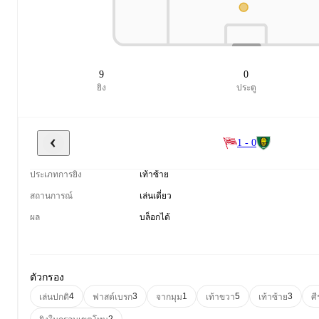
9
0
ยิง
ประตู
1 - 0
ประเภทการยิง
เท้าซ้าย
สถานการณ์
เล่นเดี่ยว
ผล
บล็อกได้
ตัวกรอง
4
3
1
5
3
เล่นปกติ
ฟาสต์เบรก
จากมุม
เท้าขวา
เท้าซ้าย
ศ