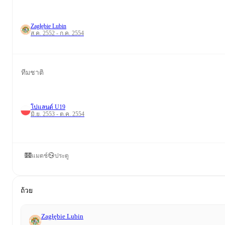
Zagłębie Lubin
ส.ค. 2552 - ก.ค. 2554
ทีมชาติ
โปแลนด์ U19
มิ.ย. 2553 - ต.ค. 2554
แมตช์
ประตู
ถ้วย
Zagłębie Lubin