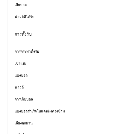
เสียบอล
ฟาวล์ที่ได้รับ
การตั้งรับ
การกระทำตั้งรับ
เข้าแย่ง
แย่งบอล
ฟาวล์
การเก็บบอล
แย่งบอลสำเร็จในแดนฝั่งตรงข้าม
เลี้ยงลูกผ่าน