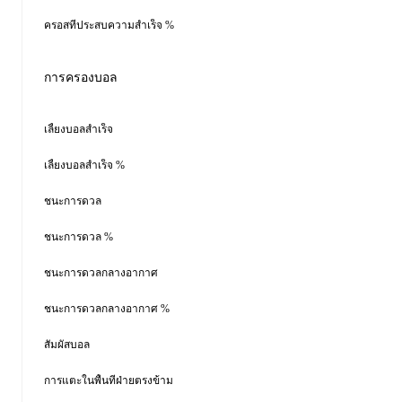
ครอสที่ประสบความสำเร็จ %
การครองบอล
เลี้ยงบอลสำเร็จ
เลี้ยงบอลสำเร็จ %
ชนะการดวล
ชนะการดวล %
ชนะการดวลกลางอากาศ
ชนะการดวลกลางอากาศ %
สัมผัสบอล
การแตะในพื้นที่ฝ่ายตรงข้าม