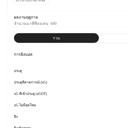
2
ยิงในกรอบเขตโทษ
ผลงานฤดูกาล
จำนวนนาทีที่ลงเล่น
:
600
รวม
การยิงบอล
ประตู
ประตูที่คาดการณ์ (xG)
xG ที่เข้าประตู (xGOT)
xG ไม่มีจุดโทษ
ยิง