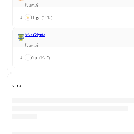
โปแลนด์
1
I Liga
(14/15)
Arka Gdynia
โปแลนด์
1
Cup
(16/17)
ข่าว