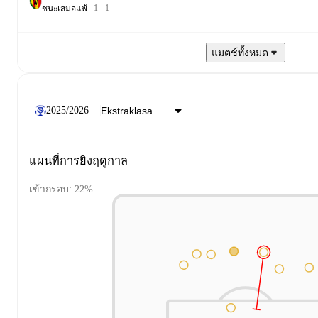
1
-
1
ชนะ
เสมอ
แพ้
แมตช์ทั้งหมด
2025/2026
แผนที่การยิงฤดูกาล
เข้ากรอบ: 22%