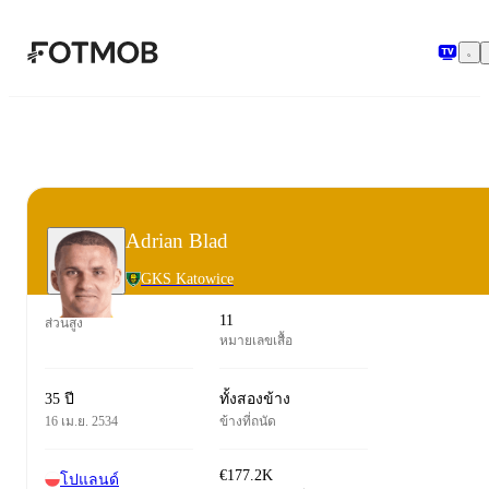
ข้ามไปยังเนื้อหาหลัก
Adrian Blad
GKS Katowice
11
ส่วนสูง
หมายเลขเสื้อ
35 ปี
ทั้งสองข้าง
16 เม.ย. 2534
ข้างที่ถนัด
€177.2K
โปแลนด์