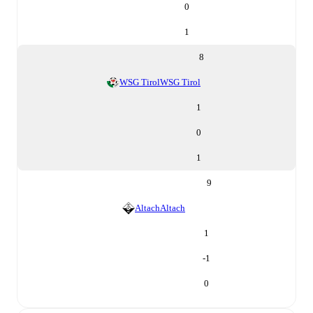
0
1
8
WSG Tirol
WSG Tirol
1
0
1
9
Altach
Altach
1
-1
0