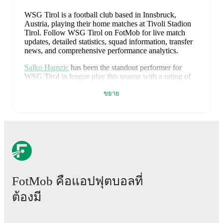
WSG Tirol is a football club
based in Innsbruck,
Austria
, playing their home matches at Tivoli Stadion
Tirol
.
Follow WSG Tirol on FotMob for live match
updates, detailed statistics, squad information, transfer
news, and comprehensive performance analytics.
Salko Hamzic
has been the standout performer for
WSG Tirol
in league play
this season with a rating of
9.13
.
Marco Boras
and
David Kubatta
have also
ขยาย
impressed with ratings of
8.35
and
7.79
respectively.
Michael Olakigbe
leads
WSG Tirol
's scoring
in league
play
with
1
goal
this season.
Raphael Gschösser
is the chief creator for
WSG Tirol
in league play
with
1
assist
this season.
WSG Tirol
have been in
mixed form
recently, winning
1
of their last
4
matches (
25
% win rate). They have
FotMob คือแอปฟุตบอลที่
scored
8
goals
and conceded
4
during this period.
Overall, they have shown good attacking threat.
In the
ต้องมี
Bundesliga Relegation Group
, they faced
a
1
-
1
draw
with
BW Linz
, and
a
0
-
2
loss to
Wolfsberger AC
.
In
the
Cup
, they faced
a
6
-
0
win against
SC Wieselburg
.