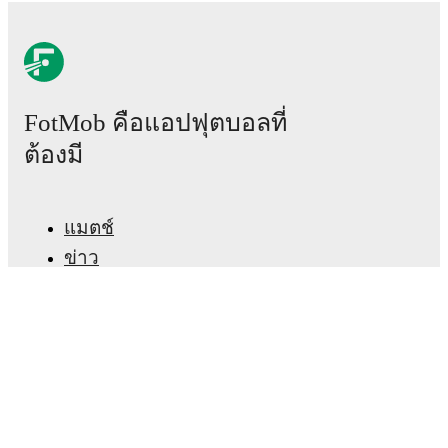
22 สิงหาคม 2569
:
Serie C Grp. A
-
vs
Lumezzane
31 สิงหาคม 2569
:
Serie C Grp. A
-
at
AlbinoLeffe
6 กันยายน 2569
:
Serie C Grp. A
-
vs
ArzignanoChiampo
FotMob คือแอปฟุตบอลที่
13 กันยายน 2569
:
Serie C Grp. A
-
vs
Juventus
Next Gen
ต้องมี
17 กันยายน 2569
:
Serie C Grp. A
-
at
Carpi
Looking ahead,
Ospitaletto
have
3
home
games
and
2
away
fixtures
in their next
5
matches.
Upcoming
แมตช์
opponents:
Lumezzane
(
home
)
,
AlbinoLeffe
(
away
)
,
ข่าว
ArzignanoChiampo
(
home
)
,
Juventus Next Gen
(
home
)
, and
Carpi
(
away
)
.
ศูนย์ย้ายทีม
Ospitaletto
plays their home matches at
Stadio
ข่าวลือ
Comunale Ospitaletto
in Ospitaletto
, which has a
ผังรายการทีวี
capacity of 9,000
.
เกี่ยวกับเรา
FotMob provides comprehensive coverage of
Ospitaletto
, including live match updates, squad
สมัครงาน
information, transfer news, fixture lists, and detailed
performance analytics. Follow
โฆษณา
Ospitaletto
to receive