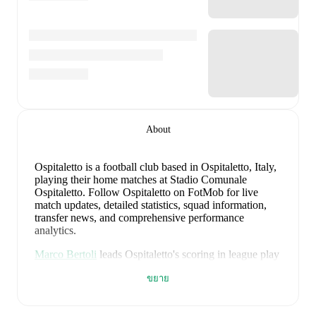
About
Ospitaletto is a football club
based in Ospitaletto, Italy
,
playing their home matches at Stadio Comunale
Ospitaletto
.
Follow Ospitaletto on FotMob for live
match updates, detailed statistics, squad information,
transfer news, and comprehensive performance
analytics.
Marco Bertoli
leads
Ospitaletto
's scoring
in league play
with
10
goals
this season.
Francesco Gobbi
has
ขยาย
contributed
8
, while
Claudio Messaggi
has added
5
.
Upcoming fixtures for
Ospitaletto
: