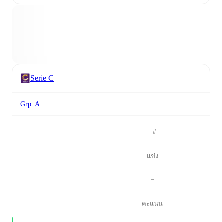
Serie C
Grp. A
#
แข่ง
=
คะแนน