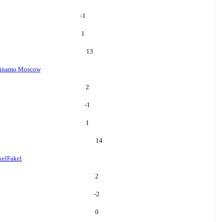
-1
1
13
inamo Moscow
2
-1
1
14
kel
Fakel
2
-2
0