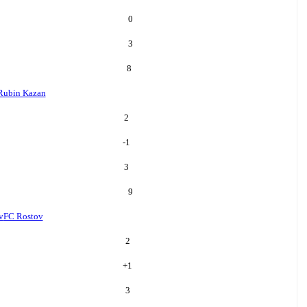
0
3
8
Rubin Kazan
2
-1
3
9
v
FC Rostov
2
+
1
3