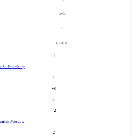
แข่ง
=
คะแนน
1
t St. Petersburg
2
+
8
6
2
partak Moscow
2