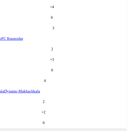
+
4
6
3
r
FC Krasnodar
2
+
3
6
4
ala
Dynamo Makhachkala
2
+
2
6