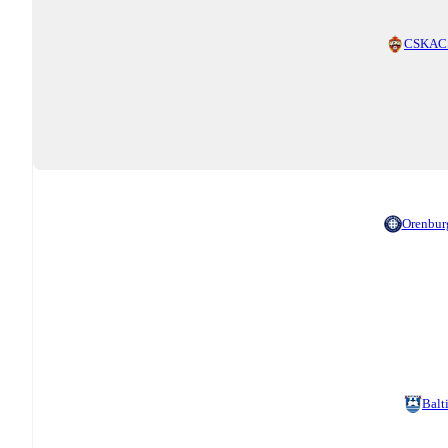
CSKA
C
Orenbur
Balt