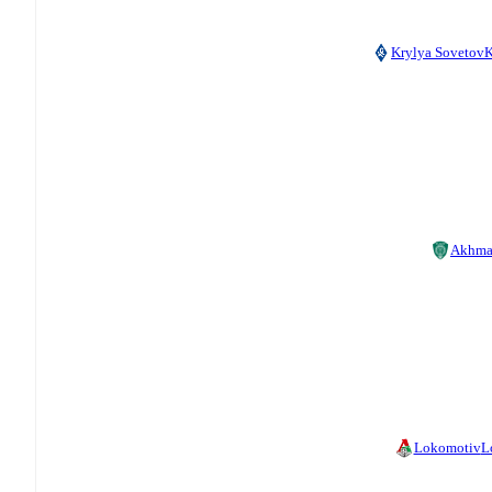
Krylya Sovetov
K
Akhma
Lokomotiv
L