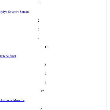
10
rylya Sovetov Samara
2
0
2
11
t
FK Akhmat
2
-1
1
12
okomotiv Moscow
2