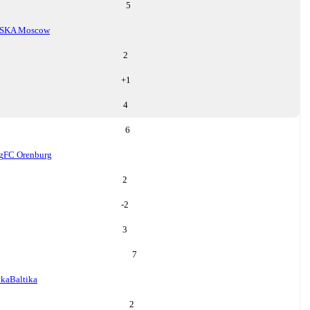
5
SKA Moscow
2
+
1
4
6
g
FC Orenburg
2
-2
3
7
ika
Baltika
2