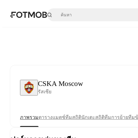
ข้ามไปยังเนื้อหาหลัก
CSKA Moscow
รัสเซีย
ภาพรวม
ตาราง
แมตช์
ทีม
สถิตินักเตะ
สถิติทีม
การย้ายทีม
ข