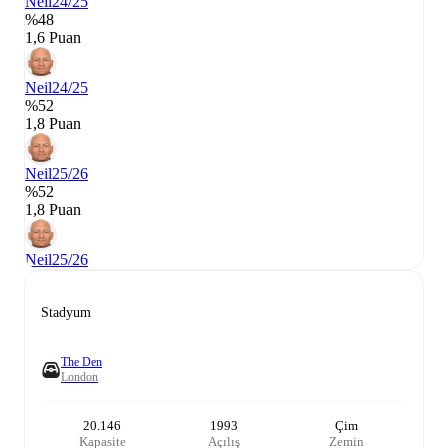
Neil
24/25
%48
1,6 Puan
Neil
24/25
%52
1,8 Puan
Neil
25/26
%52
1,8 Puan
Neil
25/26
Stadyum
The Den
London
20.146
1993
Çim
Kapasite
Açılış
Zemin