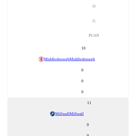
O
G
PUAN
10
Middlesbrough
Middlesbrough
0
0
0
11
Millwall
Millwall
0
0