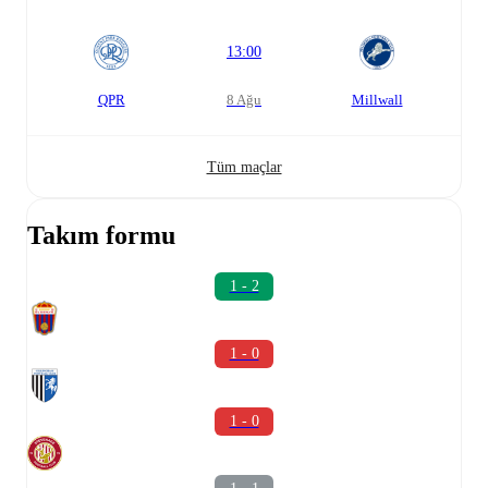
13:00
QPR
8 Ağu
Millwall
Tüm maçlar
Takım formu
1 - 2
1 - 0
1 - 0