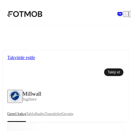
Ana içeriğe geç
Takvimle eşitle
Takip et
Millwall
İngiltere
Genel bakış
Tablo
Kadro
Transferler
Geçmiş