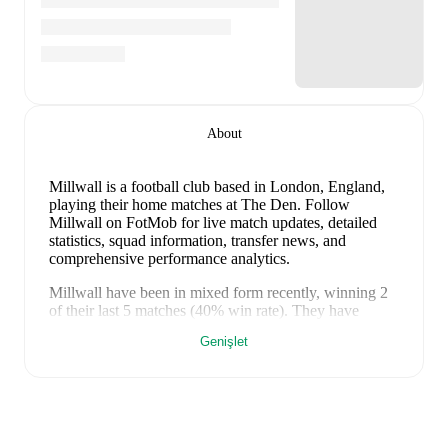
About
Millwall is a football club
based in London, England
,
playing their home matches at The Den
.
Follow
Millwall on FotMob for live match updates, detailed
statistics, squad information, transfer news, and
comprehensive performance analytics.
Millwall
have been in
mixed form
recently, winning
2
of their last
5
matches (
40
% win rate). They have
scored
4
goals
and conceded
4
during this period.
Genişlet
Overall, finding the net has proven difficult.
Defensively, they have been solid, conceding an
average of 0.8 goals per game.
In the
Club Friendlies
,
their recent results include
a
2
-
1
win against
Eldense
,
a
0
-
1
loss to
Gillingham
,
a
0
-
1
loss to
Stevenage
,
a
1
-
1
draw with
Bromley
, and
a
1
-
0
win against
Royal