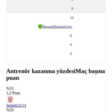
0
12
Norwich
Norwich City
0
0
0
Antrenör kazanma yüzdesi
Maç başına
puan
%33
1,2 Puan
Jackett
12/13
%33