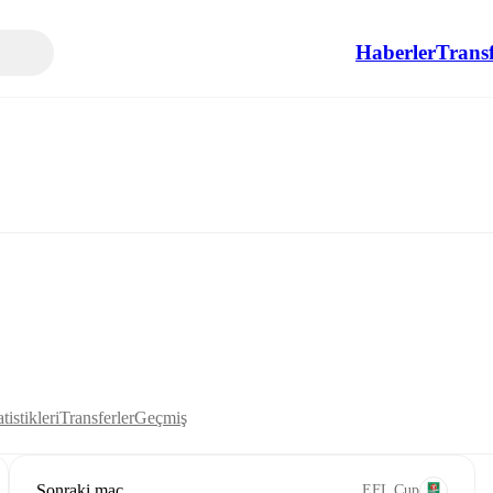
Haberler
Transf
tistikleri
Transferler
Geçmiş
Sonraki maç
EFL Cup