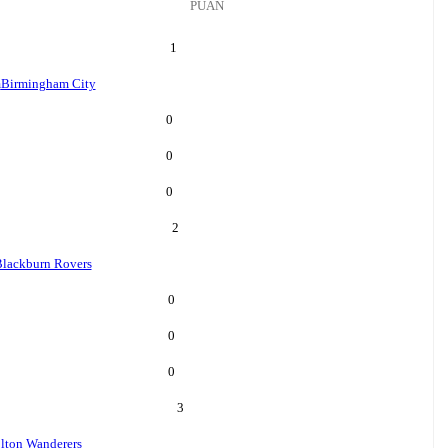
PUAN
1
m
Birmingham City
0
0
0
2
lackburn Rovers
0
0
0
3
lton Wanderers