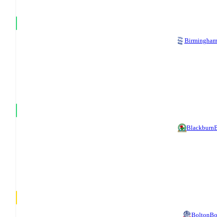
Birmingha
Blackburn
B
Bolton
Bo