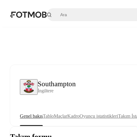
Ana içeriğe geç
Southampton
İngiltere
Genel bakış
Tablo
Maçlar
Kadro
Oyuncu istatistikleri
Takım İsta
Takım formu