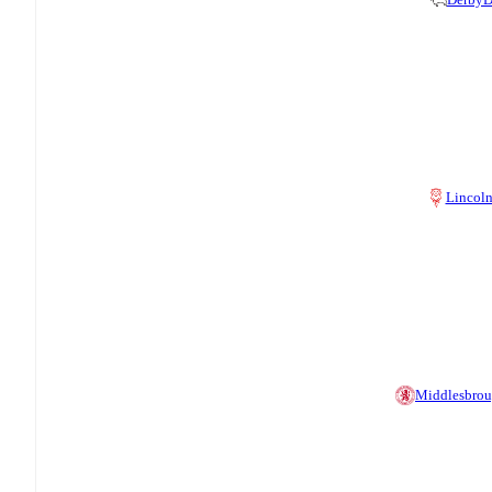
Lincol
Middlesbro