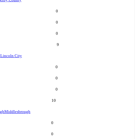
0
0
0
9
n
Lincoln City
0
0
0
10
ugh
Middlesbrough
0
0