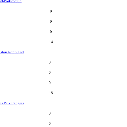
uth
Portsmouth
0
0
0
14
eston North End
0
0
0
15
s Park Rangers
0
0