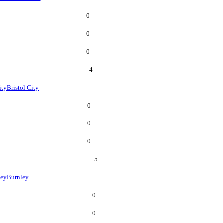
0
0
0
4
ity
Bristol City
0
0
0
5
ley
Burnley
0
0