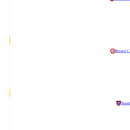
Bristol C
Burn