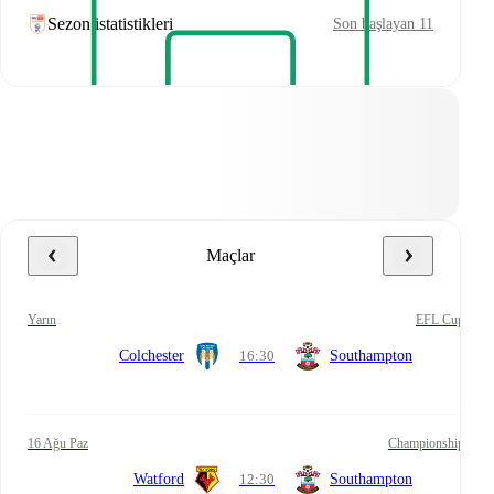
Sezon istatistikleri
Son başlayan 11
Maçlar
yarın
EFL Cup
Colchester
16:30
Southampton
16 Ağu Paz
Championship
Watford
12:30
Southampton