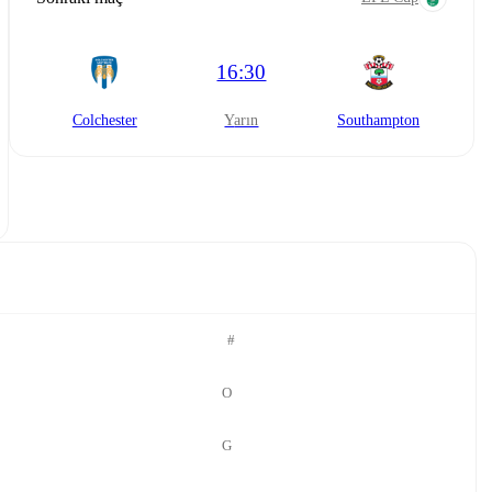
16:30
Colchester
yarın
Southampton
#
O
G