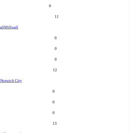
0
11
all
Millwall
0
0
0
12
h
Norwich City
0
0
0
13