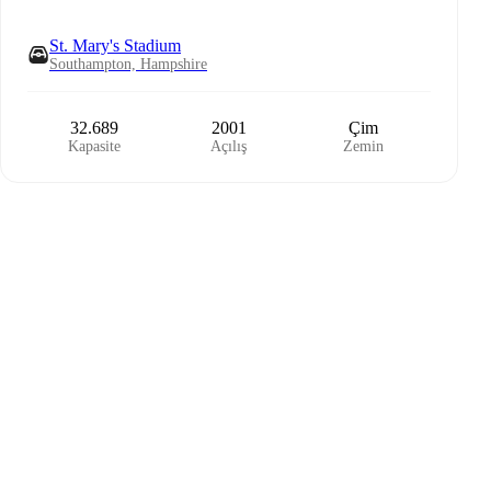
St. Mary's Stadium
Southampton, Hampshire
32.689
2001
Çim
Kapasite
Açılış
Zemin