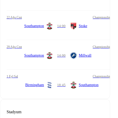
22 Ağu Cmt
Championship
Southampton
14:00
Stoke
29 Ağu Cmt
Championship
Southampton
14:00
Millwall
1 Eyl Sal
Championship
Birmingham
18:45
Southampton
Stadyum