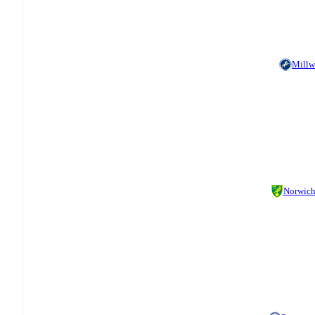
Millw
Norwic