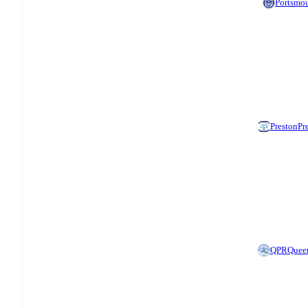
Portsmo
Preston
Pr
QPR
Queen