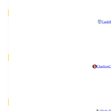
Cardif
Charlton
C
Derby
D