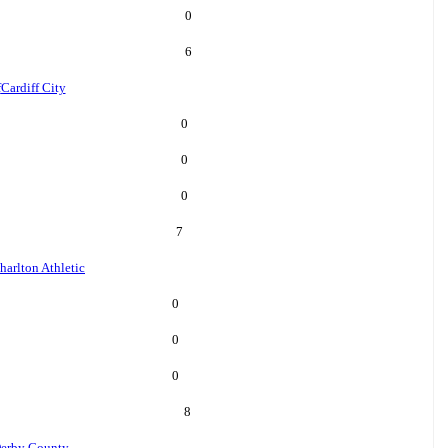
0
6
f
Cardiff City
0
0
0
7
harlton Athletic
0
0
0
8
erby County