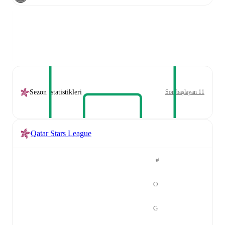
Sezon istatistikleri
Son başlayan 11
Qatar Stars League
#
O
G