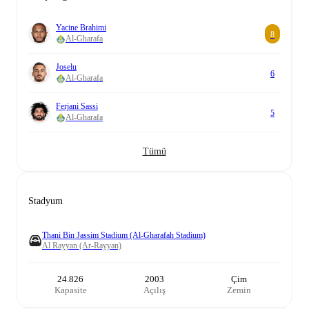
Yacine Brahimi
8
Al-Gharafa
Joselu
6
Al-Gharafa
Ferjani Sassi
5
Al-Gharafa
Tümü
Stadyum
Thani Bin Jassim Stadium (Al-Gharafah Stadium)
Al Rayyan (Ar-Rayyan)
24.826
2003
Çim
Kapasite
Açılış
Zemin