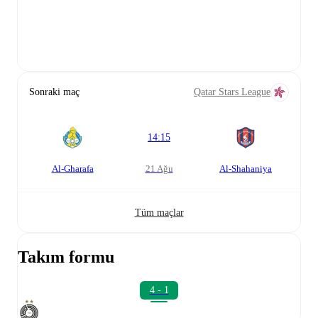
Sonraki maç
Qatar Stars League
14:15
Al-Gharafa
21 Ağu
Al-Shahaniya
Tüm maçlar
Takım formu
4 - 1