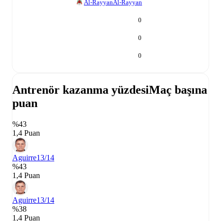
Al-Rayyan
Al-Rayyan
0
0
0
Antrenör kazanma yüzdesi
Maç başına
puan
%43
1,4 Puan
Aguirre
13/14
%43
1,4 Puan
Aguirre
13/14
%38
1,4 Puan