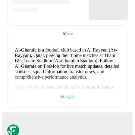
About
Al-Gharafa is a football club
based in Al Rayyan (Ar-
Rayyan), Qatar
, playing their home matches at Thani
Bin Jassim Stadium (Al-Gharafah Stadium)
.
Follow
Al-Gharafa on FotMob for live match updates, detailed
statistics, squad information, transfer news, and
comprehensive performance analytics.
Yacine Brahimi
leads
Al-Gharafa
's scoring
in league
play
with
8
goals
this season.
Joselu
has contributed
6
,
Genişlet
while
Ferjani Sassi
has added
5
.
Al-Gharafa
have been in
mixed form
recently, winning
1
of their last
1
matches (
100
% win rate). They have
scored
4
goals
and conceded
1
during this period.
Overall, their attack has been firing on all cylinders.
In
the
Amir of Qatar Cup
, their recent results include
a
4
-
1