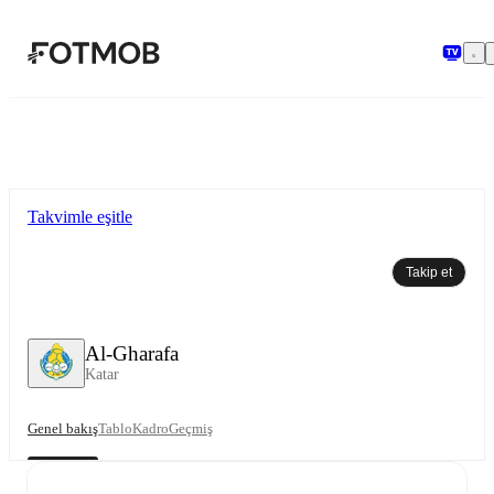
Ana içeriğe geç
Takvimle eşitle
Takip et
Al-Gharafa
Katar
Genel bakış
Tablo
Kadro
Geçmiş