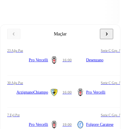
Maçlar
23 Ağu Paz
Serie C Grp. A
Pro Vercelli
16:00
Desenzano
30 Ağu Paz
Serie C Grp. A
ArzignanoChiampo
16:00
Pro Vercelli
7 Eyl Pzt
Serie C Grp. A
Pro Vercelli
19:00
Folgore Caratese