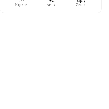
5.500
1932
Yapay
Kapasite
Açılış
Zemin