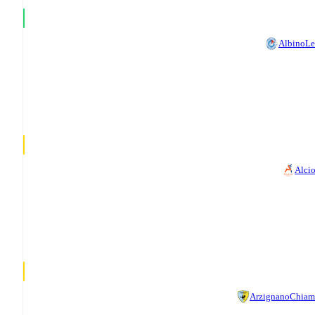
AlbinoLe
Alci
ArzignanoChia