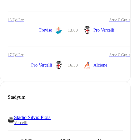
13 Eyl Paz
Serie C Grp. A
Treviso
13:00
Pro Vercelli
17 Eyl Per
Serie C Grp. A
Pro Vercelli
16:30
Alcione
Stadyum
Stadio Silvio Piola
Vercelli