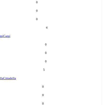
0
0
0
4
rpi
Carpi
0
0
0
5
lla
Cittadella
0
0
0