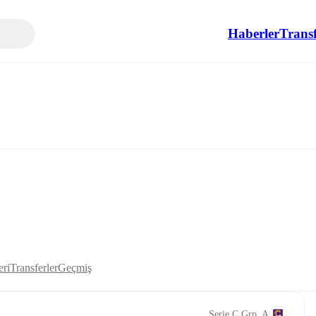
Haberler
Transf
eri
Transferler
Geçmiş
Serie C Grp. A