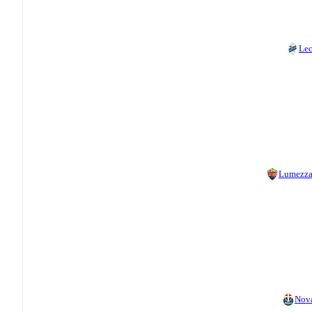
Le
Lumezz
Nov