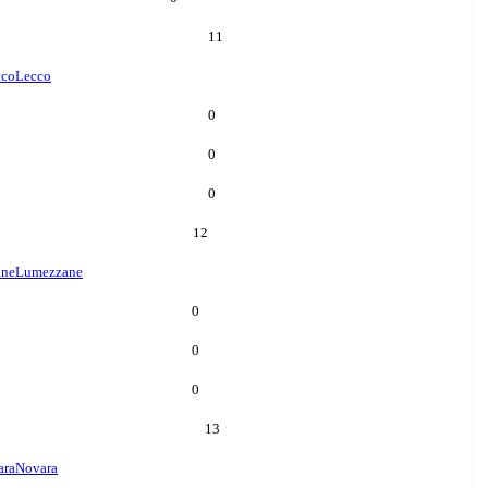
11
cco
Lecco
0
0
0
12
ane
Lumezzane
0
0
0
13
ara
Novara