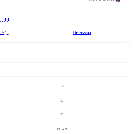
6:00
23 Ağu
Desenzano
#
O
G
PUAN