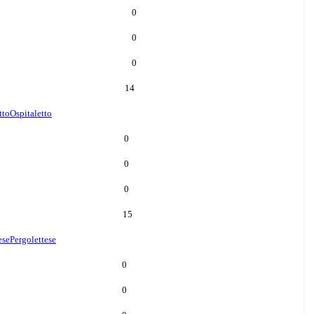
0
0
0
14
tto
Ospitaletto
0
0
0
15
ese
Pergolettese
0
0