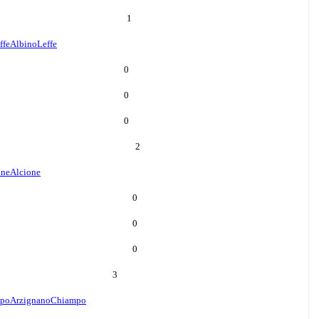
1
ffe
AlbinoLeffe
0
0
0
2
one
Alcione
0
0
0
3
mpo
ArzignanoChiampo