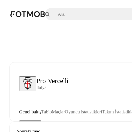
Ana içeriğe geç
Pro Vercelli
İtalya
Genel bakış
Tablo
Maçlar
Oyuncu istatistikleri
Takım İstatistikl
Sonraki maç