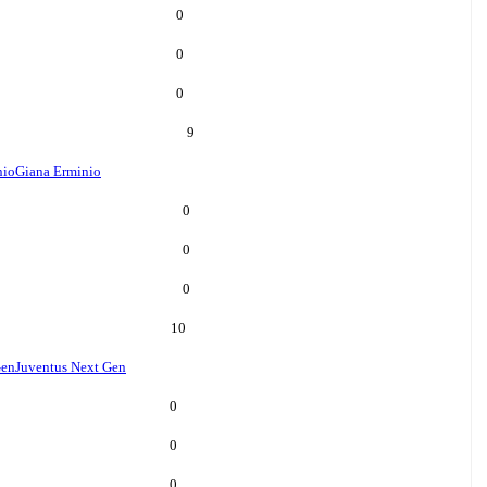
0
0
0
9
nio
Giana Erminio
0
0
0
10
Gen
Juventus Next Gen
0
0
0