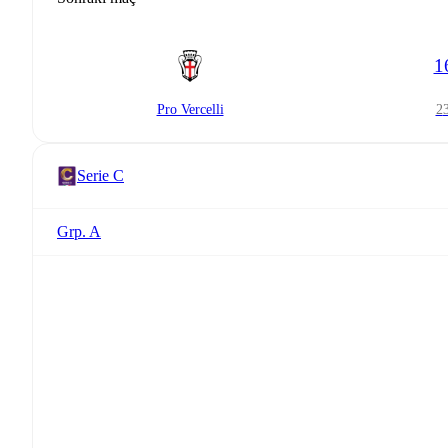
1
Pro Vercelli
Serie C
Grp. A