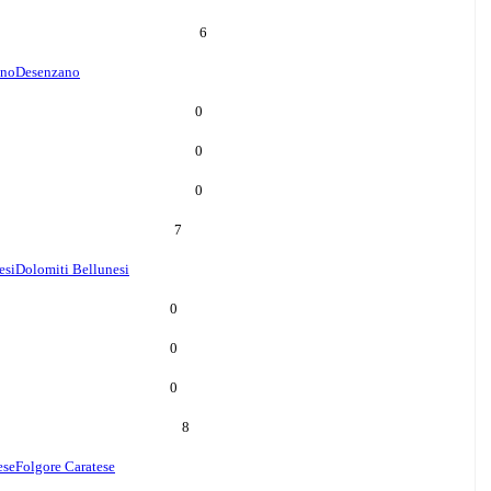
6
ano
Desenzano
0
0
0
7
esi
Dolomiti Bellunesi
0
0
0
8
ese
Folgore Caratese