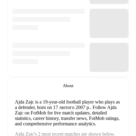
About
Ajda Zajc
is a 19-year-old football player who plays as
a defender
, born on 17 лютого 2007 р.
.
Follow Ajda
Zajc on FotMob for live match updates, detailed
statistics, career history, transfer news, FotMob ratings,
and comprehensive performance analytics.
Ajda Zajc
's
2
most recent matches are shown below.