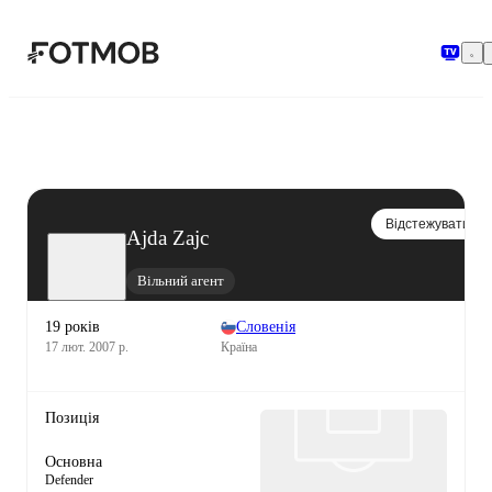
Перейти до основного вмісту
Відстежувати
Ajda Zajc
Вільний агент
19 років
Словенія
17 лют. 2007 р.
Країна
Позиція
Основна
Defender