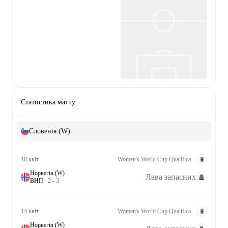
Статистика матчу
Словенія (W)
18 квіт.
Women's World Cup Qualification UEFA League A Grp. 4
Норвегія (W)
Лава запасних
В
Н
П
2
-
3
14 квіт.
Women's World Cup Qualification UEFA League A Grp. 4
Норвегія (W)