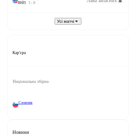
Лава запасних
В
Н
П
5
-
0
Усі матчі
Кар'єра
Національна збірна
Словенія
Новини