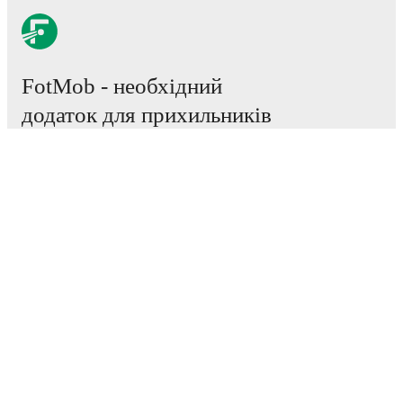
FotMob - необхідний
додаток для прихильників
футбольного світу.
Матчі
Новини
Трансферний Центр
Чутки
ТБ трансляції
Про нас
Кар'єра
Рекламувати
Lineup Builder
FAQ
Рейтинг FIFA серед чоловіків