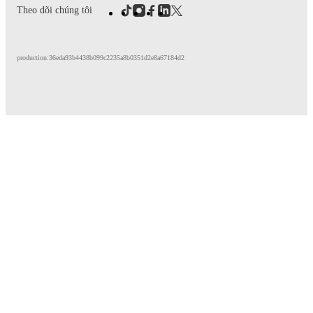
Theo dõi chúng tôi
production:36eda93b4438b099c2235a8b0351d2e8a67184d2