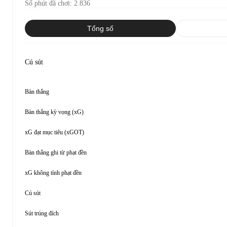
Số phút đã chơi
:
2.836
Tổng số
Cú sút
Bàn thắng
Bàn thắng kỳ vọng (xG)
xG đạt mục tiêu (xGOT)
Bàn thắng ghi từ phạt đền
xG không tính phạt đền
Cú sút
Sút trúng đích