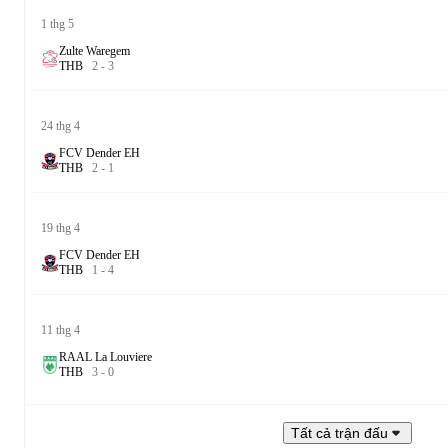
1 thg 5
Zulte Waregem
T
H
B
2
-
3
24 thg 4
FCV Dender EH
T
H
B
2
-
1
19 thg 4
FCV Dender EH
T
H
B
1
-
4
11 thg 4
RAAL La Louviere
T
H
B
3
-
0
Tất cả trận đấu