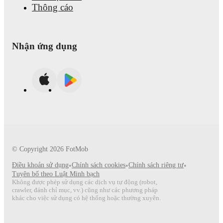
Thông cáo
Nhận ứng dụng
© Copyright
2026
FotMob
Điều khoản sử dụng
•
Chính sách cookies
•
Chính sách riêng tư
•
Tuyên bố theo Luật Minh bạch
Không được phép sử dụng các dịch vụ tự động (robot,
crawler, đánh chỉ mục, vv.) cũng như các phương pháp
khác cho việc sử dụng có hệ thống hoặc thường xuyên.