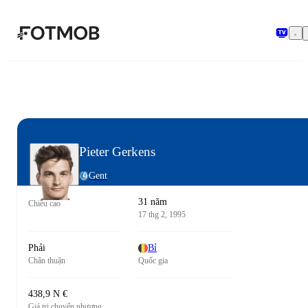
Chuyển đến nội dung chính
Pieter Gerkens
Gent
31 năm
Chiều cao
17 thg 2, 1995
Phải
Bỉ
Chân thuận
Quốc gia
438,9 N €
Giá trị chuyển nhượng