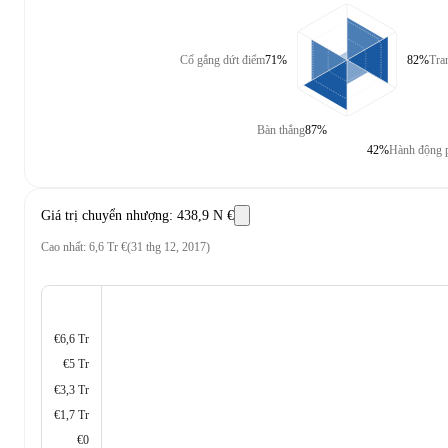
Cố gắng dứt điểm
71%
82%
Tra
Bàn thắng
87%
42%
Hành động 
Giá trị chuyển nhượng
:
438,9 N €
Cao nhất
:
6,6 Tr €
(
31 thg 12, 2017
)
€6,6 Tr
€5 Tr
€3,3 Tr
€1,7 Tr
€0