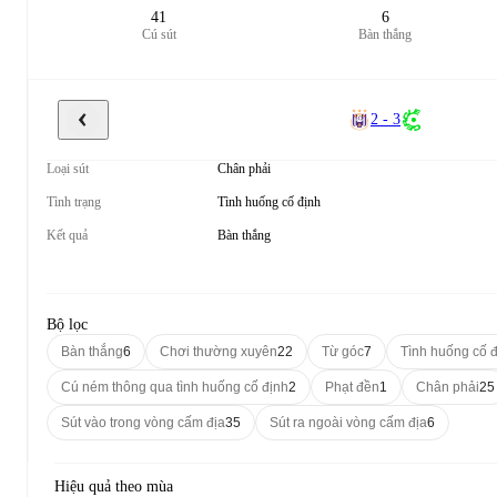
41
6
Cú sút
Bàn thắng
2 - 3
Loại sút
Chân phải
Tình trạng
Tình huống cố định
Kết quả
Bàn thắng
Bộ lọc
Bàn thắng
6
Chơi thường xuyên
22
Từ góc
7
Tình huống cố 
Cú ném thông qua tình huống cố định
2
Phạt đền
1
Chân phải
25
Sút vào trong vòng cấm địa
35
Sút ra ngoài vòng cấm địa
6
Hiệu quả theo mùa