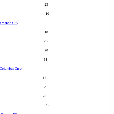
23
10
o
Orlando City
18
-17
20
11
Columbus Crew
18
-2
20
12