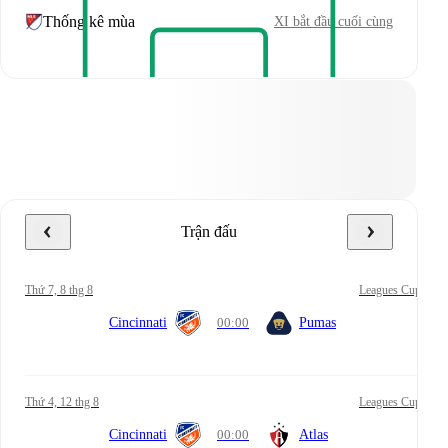
Thống kê mùa
XI bắt đầu cuối cùng
Trận đấu
Thứ 7, 8 thg 8
Leagues Cup
Cincinnati
00:00
Pumas
Thứ 4, 12 thg 8
Leagues Cup
Cincinnati
00:00
Atlas