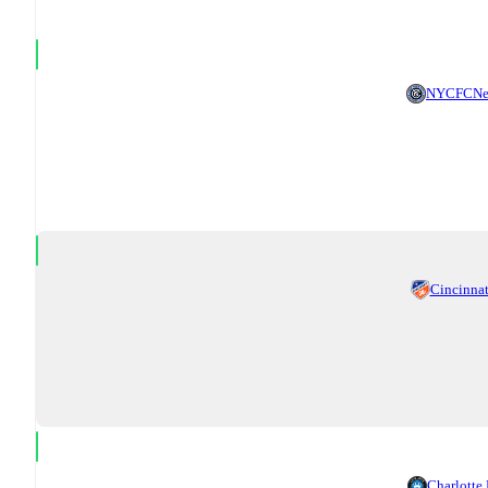
NYCFC
Ne
Cincinnat
Charlotte