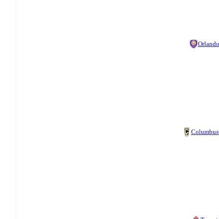
Orland
Columbus