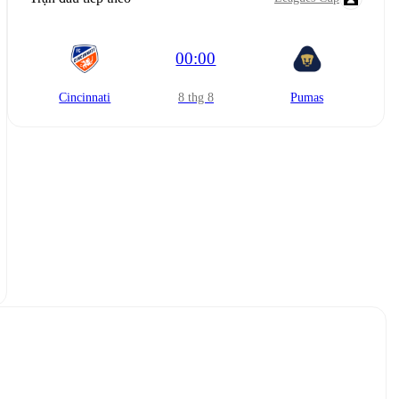
00:00
Cincinnati
8 thg 8
Pumas