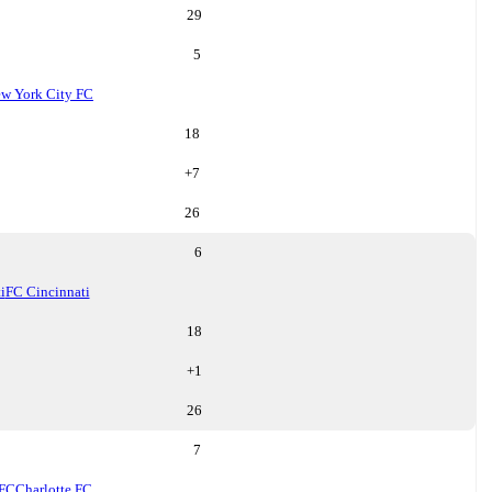
29
5
w York City FC
18
+
7
26
6
i
FC Cincinnati
18
+
1
26
7
 FC
Charlotte FC