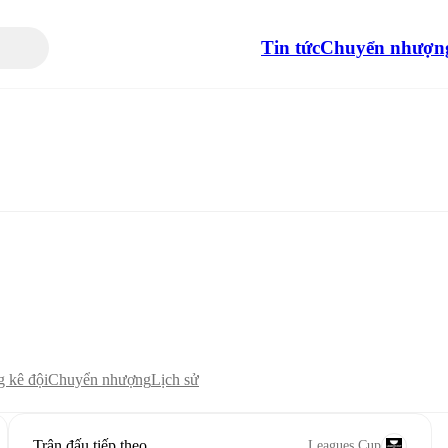
Tin tức
Chuyển nhượn
 kê đội
Chuyển nhượng
Lịch sử
Trận đấu tiếp theo
Leagues Cup