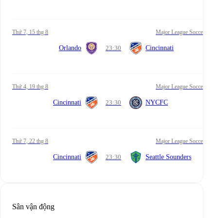
Thứ 7, 15 thg 8
Major League Soccer
Orlando
23:30
Cincinnati
Thứ 4, 19 thg 8
Major League Soccer
Cincinnati
23:30
NYCFC
Thứ 7, 22 thg 8
Major League Soccer
Cincinnati
23:30
Seattle Sounders
Sân vận động