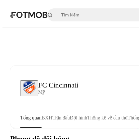
Chuyển đến nội dung chính
FC Cincinnati
Mỹ
Tổng quan
BXH
Trận đấu
Đội hình
Thống kê về cầu thủ
Thống
Phong độ đội bóng