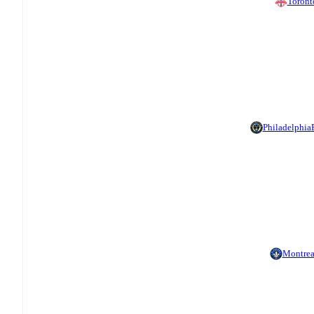
Toront
Philadelphia
Montrea