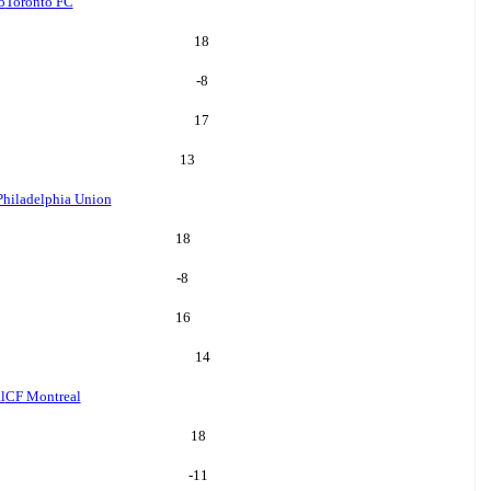
o
Toronto FC
18
-8
17
13
Philadelphia Union
18
-8
16
14
l
CF Montreal
18
-11