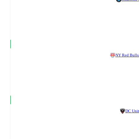
NY Red Bulls
DC Uni