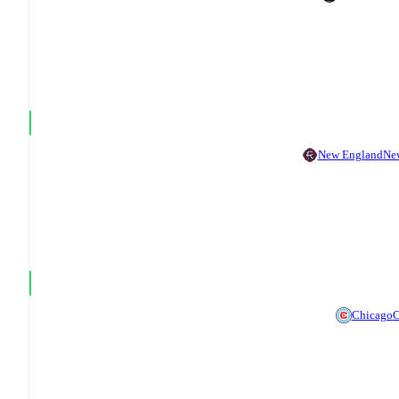
New England
Ne
Chicago
C