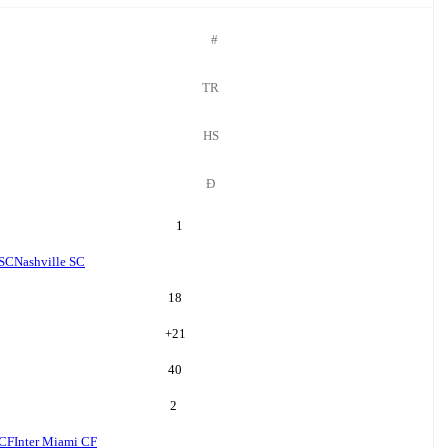
#
TR
HS
Đ
1
 SC
Nashville SC
18
+
21
40
2
 CF
Inter Miami CF