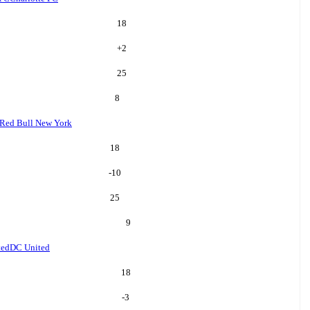
18
+
2
25
8
Red Bull New York
18
-10
25
9
ted
DC United
18
-3