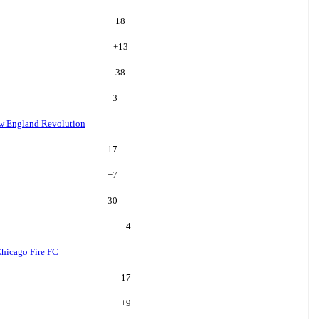
18
+
13
38
3
w England Revolution
17
+
7
30
4
hicago Fire FC
17
+
9