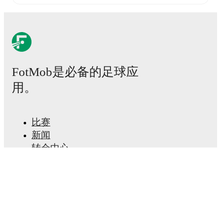
play
with
3
assists
this season.
Lars Erik Sødal
and
Anders Molund
have also been key playmakers with
3
and
2
assists respectively.
Bryne
have been in
mixed form
recently, winning
2
of
their last
5
matches (
40
% win rate). They have scored
4
goals
and conceded
6
during this period.
Overall,
finding the net has proven difficult.
In the
1. Divisjon
,
FotMob是必备的足球应
their recent results include
a
1
-
0
win against
Åsane
,
a
0
-
2
loss to
Stabæk
,
a
1
-
1
draw with
Sandnes Ulf
,
a
2
-
1
用。
win against
FK Haugesund
, and
a
0
-
2
loss to
Strømsgodset
.
Recent results for
Bryne
:
比赛
2026年6月21日
:
1. Divisjon
-
1
-
0
win
vs
Åsane
新闻
2026年6月27日
:
1. Divisjon
-
0
-
2
loss
at
Stabæk
转会中心
2026年7月4日
:
1. Divisjon
-
1
-
1
draw
vs
Sandnes
传闻
Ulf
电视节目表
2026年7月25日
:
1. Divisjon
-
2
-
1
win
at
FK
关于我们
Haugesund
工作机会
2026年8月1日
:
1. Divisjon
-
0
-
2
loss
vs
Strømsgodset
广告信息