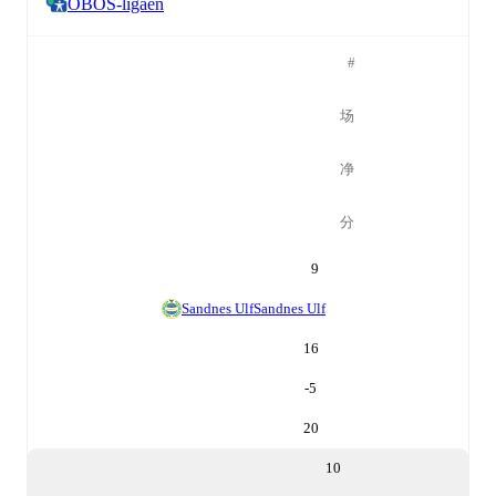
OBOS-ligaen
#
场
净
分
9
Sandnes Ulf
Sandnes Ulf
16
-5
20
10