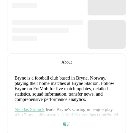
About
Bryne is a football club
based in Bryne, Norway
,
playing their home matches at Bryne Stadion
.
Follow
Bryne on FotMob for live match updates, detailed
statistics, squad information, transfer news, and
comprehensive performance analytics.
Nicklas Strunck
leads
Bryne
's scoring
in league play
with
7
goals
this season.
Alfred Scriven
has contributed
3
, while
Adrian Roeragen Hermansen
has added
2
.
展开
Alfred Scriven
is the chief creator for
Bryne
in league