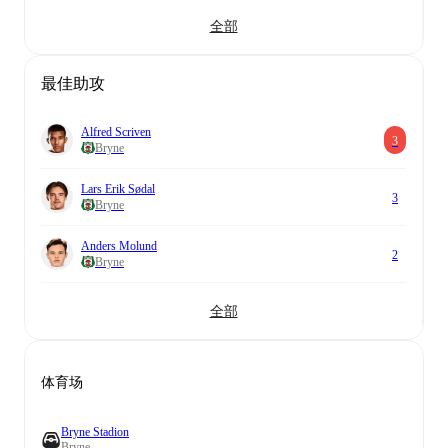
全部
最佳助攻
Alfred Scriven
3
Bryne
Lars Erik Sødal
3
Bryne
Anders Molund
2
Bryne
全部
体育场
Bryne Stadion
Bryne