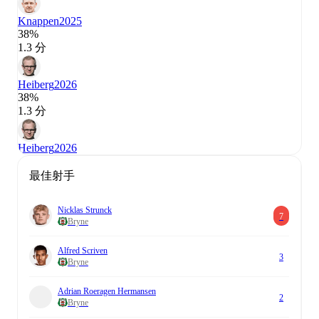
Knappen
2025
38%
1.3 分
Heiberg
2026
38%
1.3 分
Heiberg
2026
最佳射手
Nicklas Strunck
7
Bryne
Alfred Scriven
3
Bryne
Adrian Roeragen Hermansen
2
Bryne