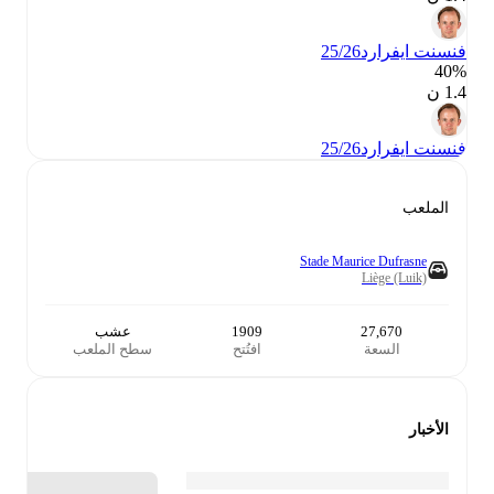
فنسنت ايفرارد
25/26
40‎%‎
1.4 ن
فنسنت ايفرارد
25/26
الملعب
Stade Maurice Dufrasne
Liège (Luik)
27,670
1909
عشب
السعة
افتُتح
سطح الملعب
الأخبار