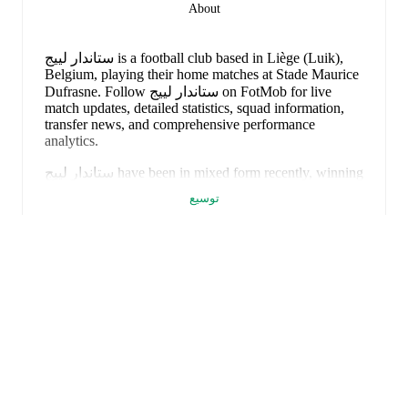
About
based in Liège (Luik),
ستاندار لييج is a football club
Belgium
, playing their home matches at Stade Maurice
Follow ستاندار لييج on FotMob for live
.
Dufrasne
match updates, detailed statistics, squad information,
transfer news, and comprehensive performance
analytics.
recently, winning
mixed form
have been in
ستاندار لييج
2
of their last
5
matches (
40
% win rate). They have
توسيع
scored
9
goals
and conceded
4
during this period.
Overall, they have shown good attacking threat.
Defensively, they have been solid, conceding an
average of 0.8 goals per game.
In the
Belgian Pro
League Playoff Conference League Group
, they faced
a
0
-
0
draw with
Genk
,
a
2
-
1
win against
Westerlo
, and
a
0
-
2
loss to
Sporting Charleroi
.
In the
Club Friendlies
,
they faced
a
7
-
0
win against
RCS Verlaine
, and
a
0
-
1
loss to
Juventus
.
FotMob هو تطبيق كرة قدم
:
ستاندار لييج
Recent results for
هام.
Belgian Pro League Playoff
:
16 مايو 2026