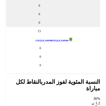
0
0
0
15
سينت ترويدن
سينت ترويدن
0
0
0
النسبة المئوية لفوز المدرب
النقاط لكل
مباراة
36‎%‎
1.2 ن