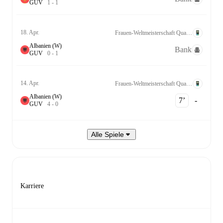
G
U
V
1
-
1
18. Apr.
Frauen-Weltmeisterschaft Qualifikation UEFA League B Grp. 1
Albanien (W)
Bank
G
U
V
0
-
1
14. Apr.
Frauen-Weltmeisterschaft Qualifikation UEFA League B Grp. 1
Albanien (W)
7‎’‎
-
G
U
V
4
-
0
Alle Spiele
Karriere