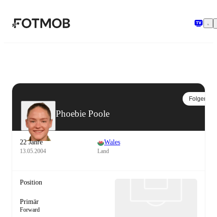
Zum Hauptinhalt springen
Folgen
Phoebie Poole
22 Jahre
Wales
13.05.2004
Land
Position
Primär
Forward