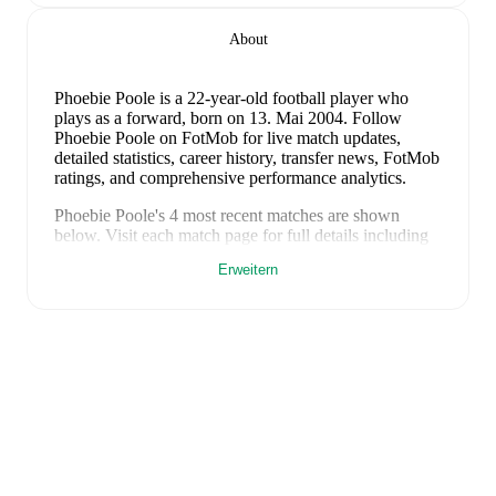
About
Phoebie Poole
is a 22-year-old football player who
plays as a forward
, born on 13. Mai 2004
.
Follow
Phoebie Poole on FotMob for live match updates,
detailed statistics, career history, transfer news, FotMob
ratings, and comprehensive performance analytics.
Phoebie Poole
's
4
most recent matches are shown
below. Visit each match page for full details including
lineups, match events, and advanced statistics:
Erweitern
9. Juni 2026
:
3
-
1
win
at home vs
Czechia (W)
(
unused substitute
)
5. Juni 2026
:
1
-
1
draw
away at
Montenegro (W)
(
unused substitute
)
18. April 2026
:
1
-
0
win
away at
Albania (W)
(
unused substitute
)
14. April 2026
:
4
-
0
win
at home vs
Albania (W)
(
7
minutes
)
On the international stage,
Phoebie Poole
has