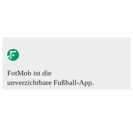
FotMob ist die
unverzichtbare Fußball-App.
Spiele
News
Transferzentrum
Gerüchte
TV-Programm