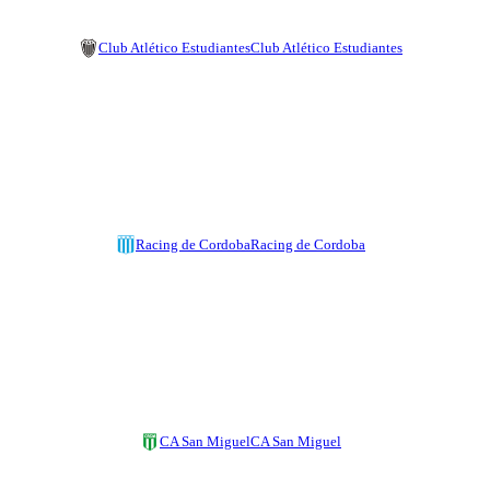
Club Atlético Estudiantes
Club Atlético Estudiantes
Racing de Cordoba
Racing de Cordoba
CA San Miguel
CA San Miguel