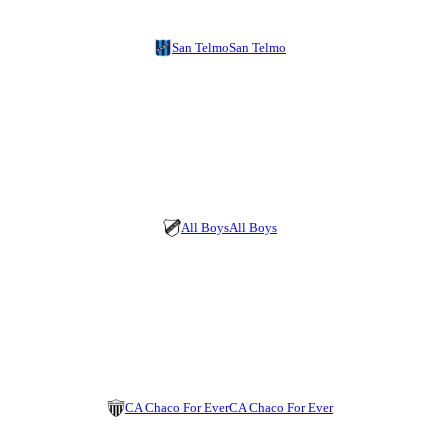
San Telmo
San Telmo
All Boys
All Boys
CA Chaco For Ever
CA Chaco For Ever