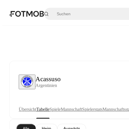
Zum Hauptinhalt springen
Acassuso
Argentinien
Übersicht
Tabelle
Spiele
Mannschaft
Spielerstats
Mannschaftssta
Alle
Heim
Auswärts