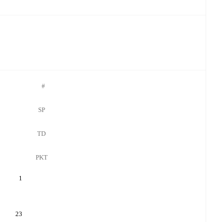
#
SP
TD
PKT
1
23