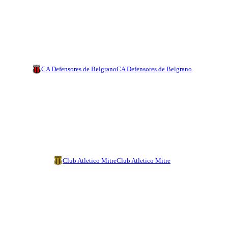
CA Defensores de Belgrano
CA Defensores de Belgrano
Club Atletico Mitre
Club Atletico Mitre