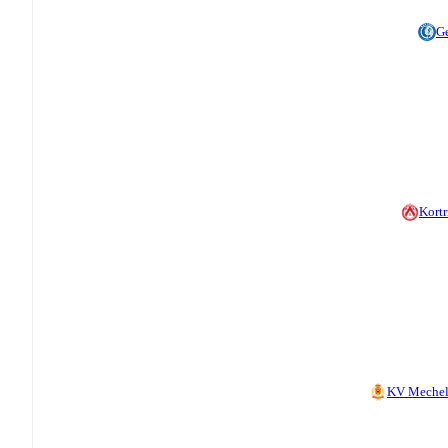
G
Kortr
KV Meche