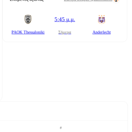
5:45 μ.μ.
PAOK Thessaloniki
σήμερα
Anderlecht
#