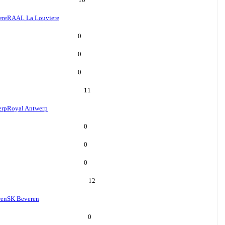
ere
RAAL La Louviere
0
0
0
11
erp
Royal Antwerp
0
0
0
12
ren
SK Beveren
0