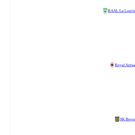
RAAL La Louvi
Royal Antw
SK Beve