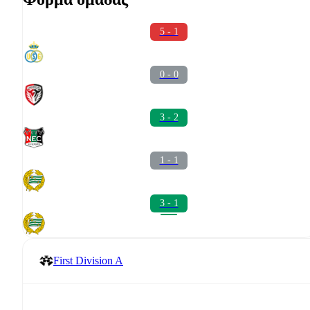
5 - 1
0 - 0
3 - 2
1 - 1
3 - 1
First Division A