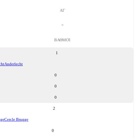
ΑΓ
=
ΒΑΘΜΟΊ
1
cht
Anderlecht
0
0
0
2
gge
Cercle Brugge
0