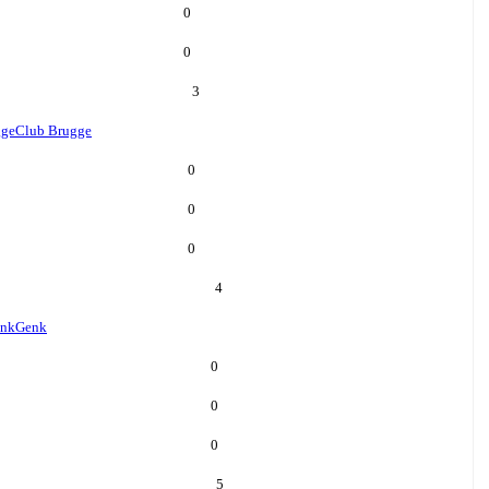
0
0
3
gge
Club Brugge
0
0
0
4
nk
Genk
0
0
0
5