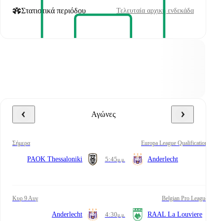
Στατιστικά περιόδου
Τελευταία αρχική ενδεκάδα
Αγώνες
σήμερα
Europa League Qualification
PAOK Thessaloniki
5:45
Anderlecht
μ.μ.
Κυρ 9 Αυγ
Belgian Pro League
Anderlecht
4:30
RAAL La Louviere
μ.μ.