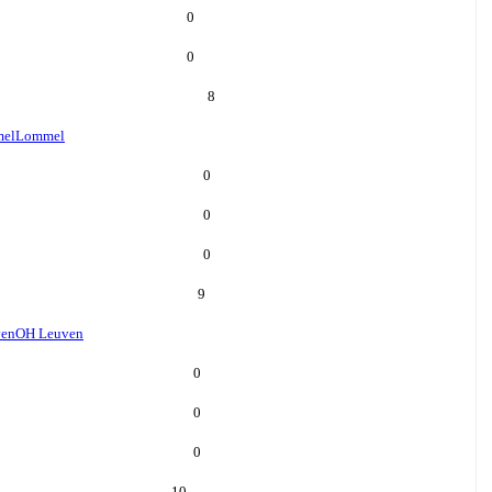
0
0
8
el
Lommel
0
0
0
9
ven
OH Leuven
0
0
0
10