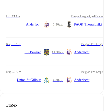
Πέμ 13 Αυγ
Europa League Qualification
Anderlecht
6:30
PAOK Thessaloniki
μ.μ.
Κυρ 16 Αυγ
Belgian Pro League
SK Beveren
11:30
Anderlecht
π.μ.
Κυρ 30 Αυγ
Belgian Pro League
Union St.Gilloise
4:30
Anderlecht
μ.μ.
Στάδιο