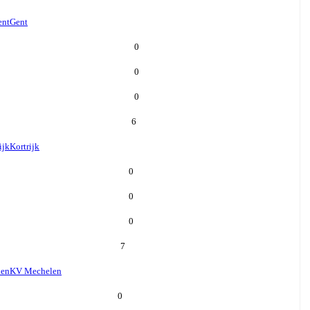
ent
Gent
0
0
0
6
ijk
Kortrijk
0
0
0
7
len
KV Mechelen
0