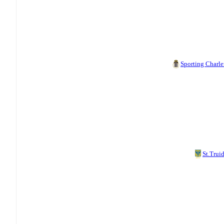
Sporting Charle
St.Trui