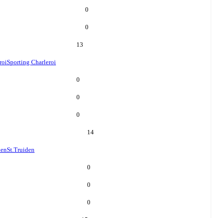
0
0
13
roi
Sporting Charleroi
0
0
0
14
den
St.Truiden
0
0
0