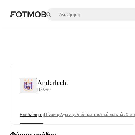
Μετάβαση στο κύριο περιεχόμενο
Anderlecht
Βέλγιο
Επισκόπηση
Πίνακας
Αγώνες
Ομάδα
Στατιστικά παικτών
Στατ
Φόρμα ομάδας