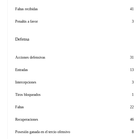
Faltas recibidas
41
Penaltis a favor
3
Defensa
Acciones defensivas
31
Entradas
13
Intercepciones
3
Tiros bloqueados
1
Faltas
22
Recuperaciones
46
Posesión ganada en el tercio ofensivo
8