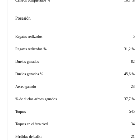
Centros completados %
16,7 %
Posesión
Regates realizados
5
Regates realizados %
31,2 %
Duelos ganados
82
Duelos ganados %
45,6 %
Aéreo ganado
23
% de duelos aéreos ganados
37,7 %
Toques
545
Toques en el área rival
34
Pérdidas de balón
21