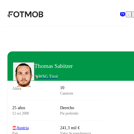
Saltar al contenido principal
Thomas Sabitzer
WSG Tirol
10
Altura
Camiseta
25 años
Derecho
12 oct 2000
Pie preferido
Austria
241,3 mil €
País
Valor de transferencia