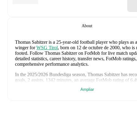
About
Thomas Sabitzer
is a 25-year-old football player who plays as a
winger
for
WSG Tirol
, born on 12 de octubre de 2000, who is r
footed
.
Follow Thomas Sabitzer on FotMob for live match upda
detailed statistics, career history, transfer news, FotMob ratings
comprehensive performance analytics.
In the
2025/2026
Bundesliga
season,
Thomas Sabitzer
has reco
goals, 2 assists, 1342 minutes, an average FotMob rating of 6.
yellow cards
.
Ampliar
Thomas Sabitzer
's
10
most recent matches are shown below. Vi
match page for full details including lineups, match events, an
statistics:
16 de mayo de 2026
:
0
-
2
loss
away at
Wolfsberger AC
(
30 
5.9 FotMob rating
)
9 de mayo de 2026
:
1
-
1
draw
at home vs
BW Linz
(
3 minut
2 de mayo de 2026
:
0
-
4
loss
away at
Grazer AK
(
28 minute