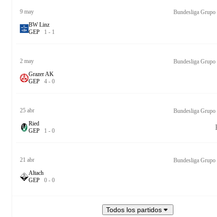
9 may
Bundesliga Grupo
BW Linz
G
E
P
1
-
1
2 may
Bundesliga Grupo
Grazer AK
G
E
P
4
-
0
25 abr
Bundesliga Grupo
Ried
G
E
P
1
-
0
21 abr
Bundesliga Grupo
Altach
G
E
P
0
-
0
Todos los partidos