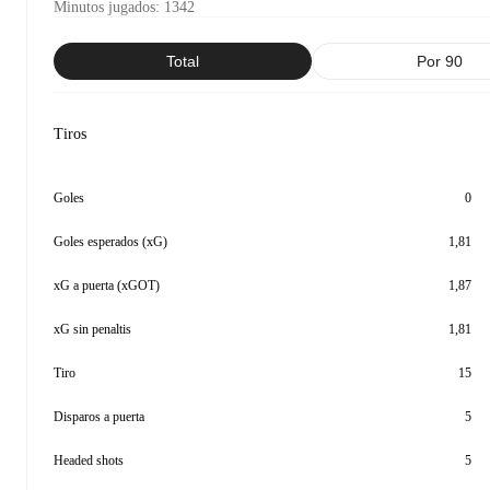
Minutos jugados
:
1342
Total
Por 90
Tiros
Goles
0
Goles esperados (xG)
1,81
xG a puerta (xGOT)
1,87
xG sin penaltis
1,81
Tiro
15
Disparos a puerta
5
Headed shots
5