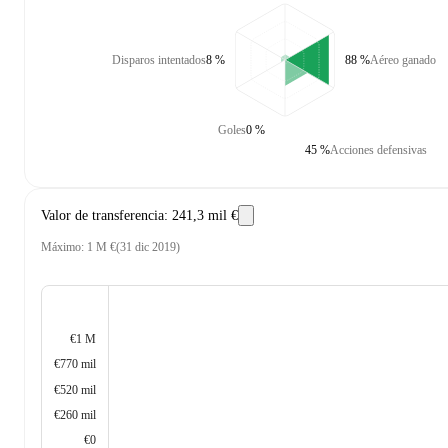
Disparos intentados
8 %
88 %
Aéreo ganado
Goles
0 %
45 %
Acciones defensivas
Valor de transferencia
:
241,3 mil €
Máximo
:
1 M €
(
31 dic 2019
)
€1 M
€770 mil
€520 mil
€260 mil
€0