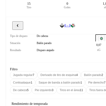
15
0
1,
Tiro
Goles
x
0 - 0
Tipo de disparo
De cabeza
Situación
Balón parado
0,07
xG
Resultado
Disparo atajado
Filtro
Jugada regular
7
Derivado de tiro de esquina
4
Balón parado
2
Contraataque
1
Saque de banda a balón parado
1
Pie derecho
7
De cabeza
5
Pie izquierdo
3
Tiros en el área
11
Tiros fuera d
Rendimiento de temporada