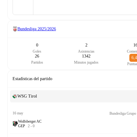
Bundesliga
2025/2026
0
2
1
Goles
Asistencias
Comen
26
1342
6,
Partidos
Minutos jugados
Puntu
Estadísticas del partido
WSG Tirol
16 may
Bundesliga Grupo
Wolfsberger AC
G
E
P
2
-
0