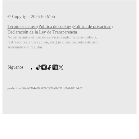
© Copyright
2026
FotMob
Términos de uso
•
Política de cookies
•
Política de privacidad
•
Declaración de la Ley de Transparencia
No se permite el uso de servicios automáticos (robots,
rastreadores, indexación, etc.) ni otros métodos de uso
sistemático o regular.
Síguenos
production:36eda93b4438b099c2235a8b0351d2e8a67184d2