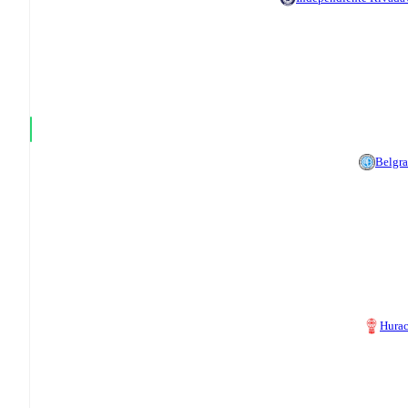
Belgr
Hura