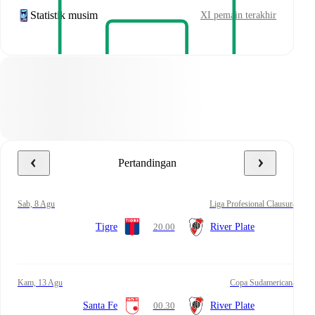
Statistik musim
XI pemain terakhir
Pertandingan
Sab, 8 Agu
Liga Profesional Clausura
Tigre
20.00
River Plate
Kam, 13 Agu
Copa Sudamericana
Santa Fe
00.30
River Plate