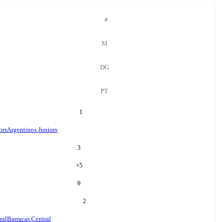
#
M
DG
PT
1
ors
Argentinos Juniors
3
+
5
9
2
ral
Barracas Central