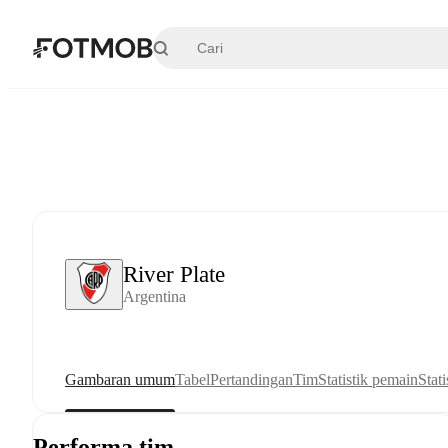
Langsung ke konten utama
River Plate
Argentina
Gambaran umum
Tabel
Pertandingan
Tim
Statistik pemain
Stati
Performa tim