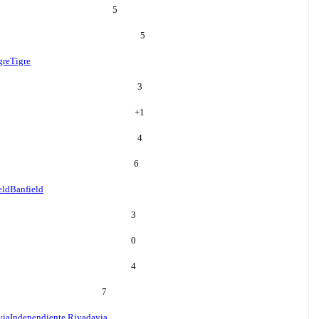
5
5
gre
Tigre
3
+
1
4
6
eld
Banfield
3
0
4
7
via
Independiente Rivadavia