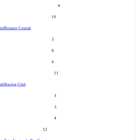
4
10
ral
Rosario Central
3
0
4
11
lub
Racing Club
3
-1
4
12