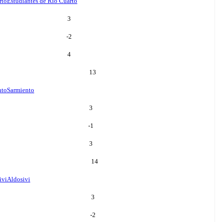
rto
Estudiantes de Rio Cuarto
3
-2
4
13
nto
Sarmiento
3
-1
3
14
ivi
Aldosivi
3
-2