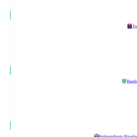
Ti
Banfi
Independiente Rivada