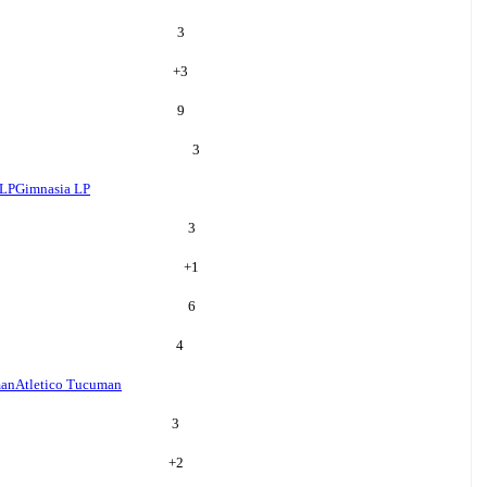
3
+
3
9
3
 LP
Gimnasia LP
3
+
1
6
4
man
Atletico Tucuman
3
+
2