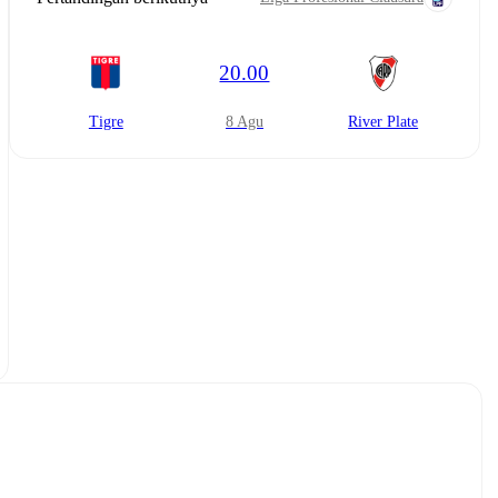
20.00
Tigre
8 Agu
River Plate