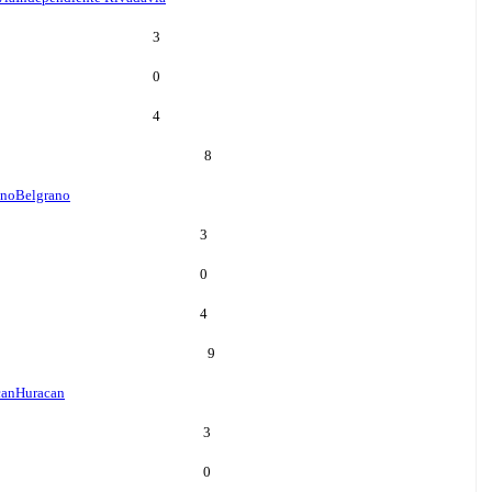
3
0
4
8
ano
Belgrano
3
0
4
9
can
Huracan
3
0