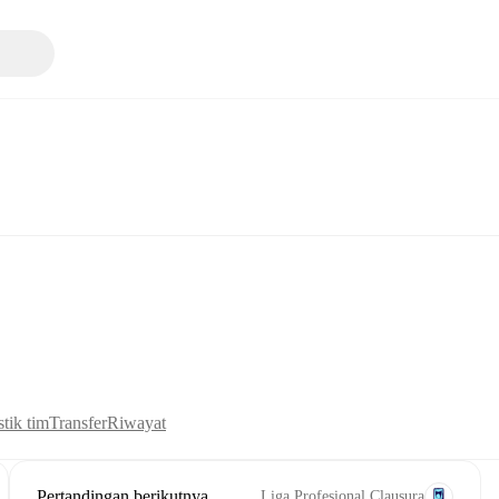
stik tim
Transfer
Riwayat
Pertandingan berikutnya
Liga Profesional Clausura