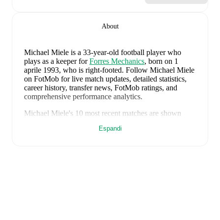
About
Michael Miele
is a 33-year-old football player who
plays as a keeper
for
Forres Mechanics
, born on 1
aprile 1993, who is right-footed
.
Follow Michael Miele
on FotMob for live match updates, detailed statistics,
career history, transfer news, FotMob ratings, and
comprehensive performance analytics.
Michael Miele
's
10
most recent matches are shown
below. Visit each match page for full details including
Espandi
lineups, match events, and advanced statistics:
5 agosto 2026
:
2
-
1
win
away at
Nairn County
(
unused substitute
)
1 agosto 2026
:
3
-
3
draw
away at
Inverurie Loco
Works
(
unused substitute
)
25 luglio 2026
:
5
-
1
win
at home vs
Keith
(
unused
substitute
)
11 aprile 2026
:
1
-
2
loss
away at
Formartine United
(
unused substitute
)