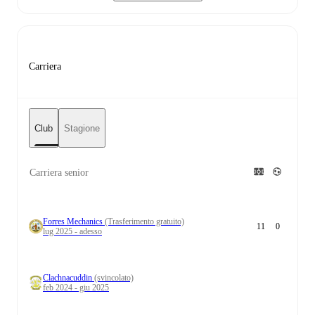
Carriera
Club
Stagione
Carriera senior
Forres Mechanics
(Trasferimento gratuito)
11
0
lug 2025 - adesso
Clachnacuddin
(svincolato)
feb 2024 - giu 2025