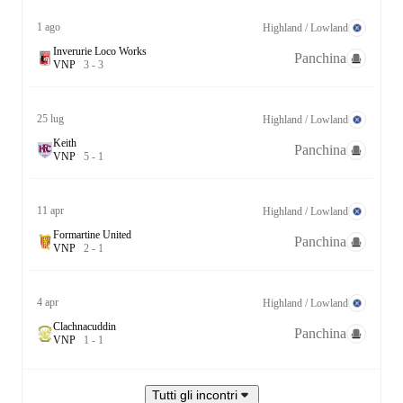
1 ago
Highland / Lowland
Inverurie Loco Works
Panchina
V
N
P
3
-
3
25 lug
Highland / Lowland
Keith
Panchina
V
N
P
5
-
1
11 apr
Highland / Lowland
Formartine United
Panchina
V
N
P
2
-
1
4 apr
Highland / Lowland
Clachnacuddin
Panchina
V
N
P
1
-
1
Tutti gli incontri