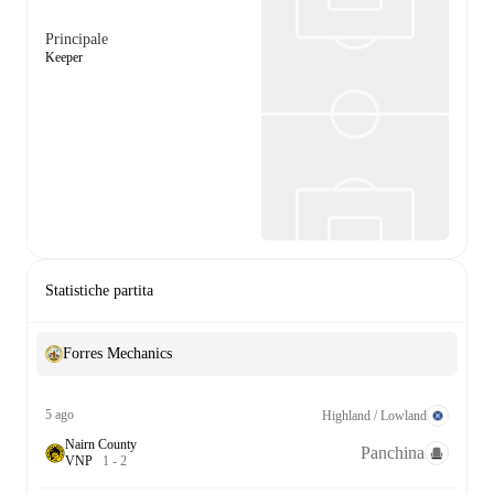
Principale
Keeper
Statistiche partita
Forres Mechanics
5 ago
Highland / Lowland
Nairn County
Panchina
V
N
P
1
-
2