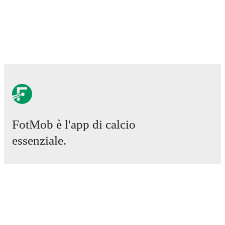
and other key events.
FotMob è l'app di calcio
essenziale.
Partite
Notizie
Centro trasferimenti
Voci
Programmazioni TV