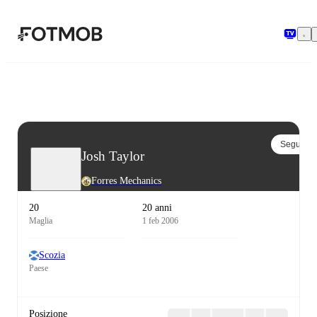
Vai al contenuto principale
Segui
Josh Taylor
Forres Mechanics
20
20 anni
Maglia
1 feb 2006
Scozia
Paese
Posizione