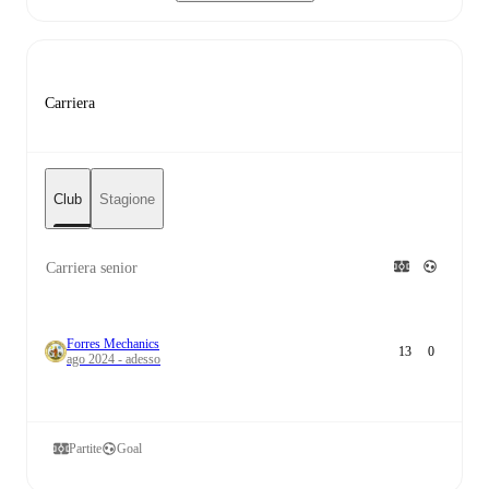
Carriera
Club
Stagione
Carriera senior
Forres Mechanics
13
0
ago 2024 - adesso
Partite
Goal