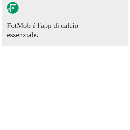
FotMob è l'app di calcio
essenziale.
Partite
Notizie
Centro trasferimenti
Voci
Programmazioni TV
Chi siamo
Carriere
Pubblicizza
Lineup Builder
FAQ
Classifiche uomini FIFA
Classifiche donne FIFA