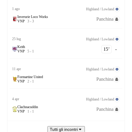
1 ago
Highland / Lowland
Inverurie Loco Works
Panchina
V
N
P
3
-
3
25 lug
Highland / Lowland
Keith
15‎’‎
-
V
N
P
5
-
1
11 apr
Highland / Lowland
Formartine United
Panchina
V
N
P
2
-
1
4 apr
Highland / Lowland
Clachnacuddin
Panchina
V
N
P
1
-
1
Tutti gli incontri