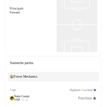
Principale
Forward
Statistiche partita
Forres Mechanics
5 ago
Highland / Lowland
Nairn County
Panchina
V
N
P
1
-
2