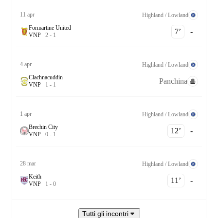
11 apr
Highland / Lowland
Formartine United
7‎’‎
-
V
N
P
2
-
1
4 apr
Highland / Lowland
Clachnacuddin
Panchina
V
N
P
1
-
1
1 apr
Highland / Lowland
Brechin City
12‎’‎
-
V
N
P
0
-
1
28 mar
Highland / Lowland
Keith
11‎’‎
-
V
N
P
1
-
0
Tutti gli incontri