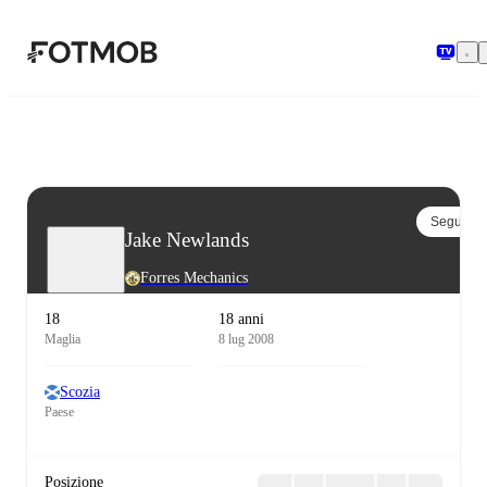
Vai al contenuto principale
Segui
Jake Newlands
Forres Mechanics
18
18 anni
Maglia
8 lug 2008
Scozia
Paese
Posizione