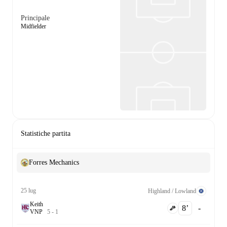
Principale
Midfielder
Statistiche partita
Forres Mechanics
25 lug
Highland / Lowland
Keith
8‎’‎
-
V
N
P
5
-
1