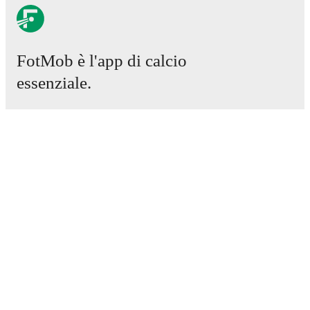
FotMob è l'app di calcio
essenziale.
Partite
Notizie
Centro trasferimenti
Voci
Programmazioni TV
Chi siamo
Carriere
Pubblicizza
Lineup Builder
FAQ
Classifiche uomini FIFA
Classifiche donne FIFA