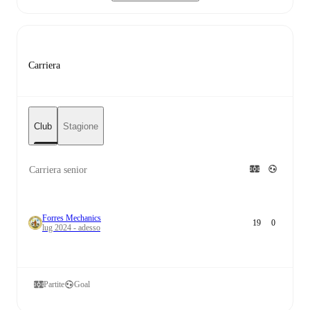
Carriera
Club
Stagione
Carriera senior
Forres Mechanics
19
0
lug 2024 - adesso
Partite
Goal