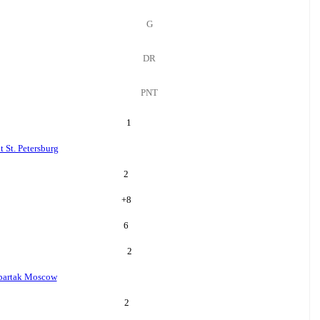
G
DR
PNT
1
t St. Petersburg
2
+
8
6
2
partak Moscow
2