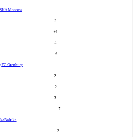
SKA Moscow
2
+
1
4
6
g
FC Orenburg
2
-2
3
7
ika
Baltika
2