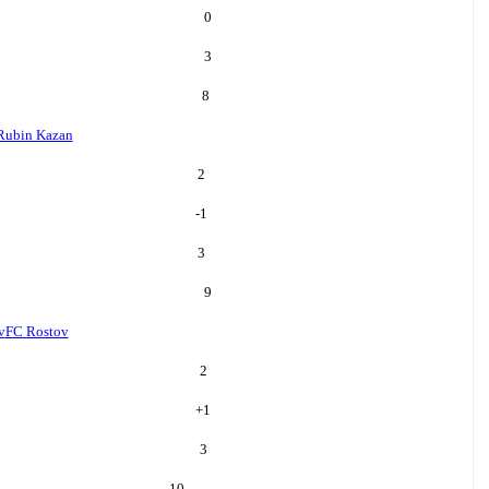
0
3
8
Rubin Kazan
2
-1
3
9
v
FC Rostov
2
+
1
3
10