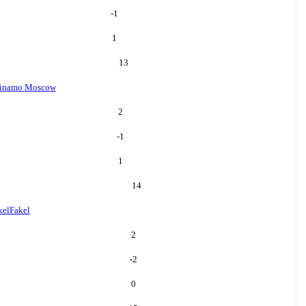
-1
1
13
inamo Moscow
2
-1
1
14
kel
Fakel
2
-2
0