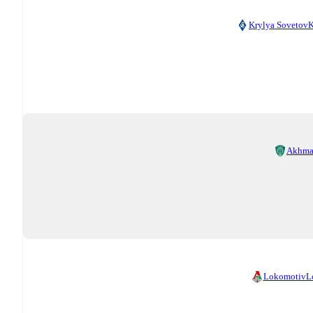
Krylya Sovetov
K
Akhma
Lokomotiv
L