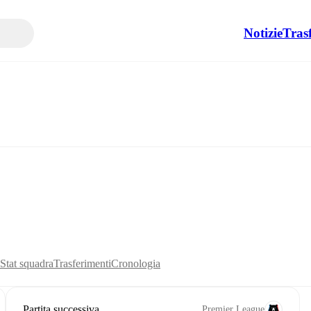
Notizie
Tras
Stat squadra
Trasferimenti
Cronologia
Partita successiva
Premier League