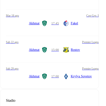
mar 18 ago
Cup Grp. B
Akhmat
17:45
Fakel
sab 22 ago
Premier League
Akhmat
15:00
Rostov
sab 29 ago
Premier League
Akhmat
17:00
Krylya Sovetov
Stadio