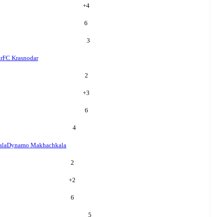
+
4
6
3
r
FC Krasnodar
2
+
3
6
4
ala
Dynamo Makhachkala
2
+
2
6
5