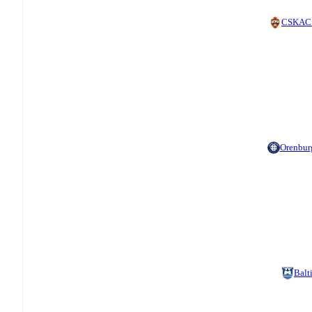
CSKA
C
Orenbur
Balt