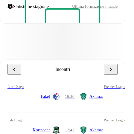
Statistiche stagione
Ultima formazione iniziale
Incontri
lun 10 ago
Premier League
Fakel
16:30
Akhmat
sab 15 ago
Premier League
Krasnodar
17:45
Akhmat