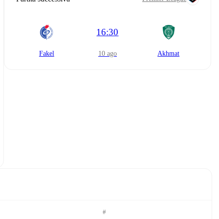
16:30
Fakel
10 ago
Akhmat
#