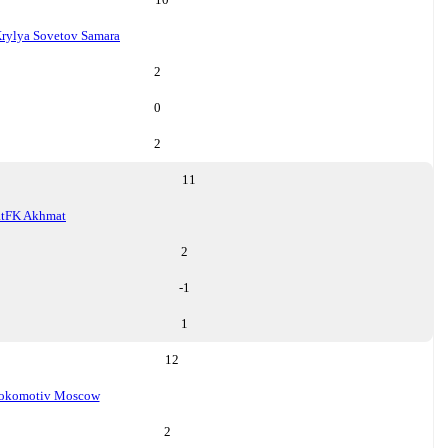
rylya Sovetov Samara
2
0
2
11
t
FK Akhmat
2
-1
1
12
okomotiv Moscow
2