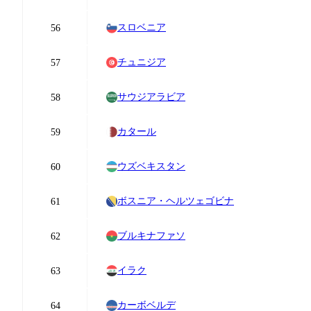
スロベニア
56
チュニジア
57
サウジアラビア
58
カタール
59
ウズベキスタン
60
ボスニア・ヘルツェゴビナ
61
ブルキナファソ
62
イラク
63
カーボベルデ
64