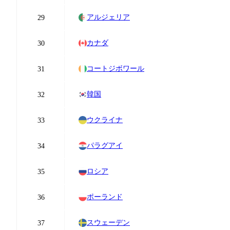
アルジェリア
29
カナダ
30
コートジボワール
31
韓国
32
ウクライナ
33
パラグアイ
34
ロシア
35
ポーランド
36
スウェーデン
37