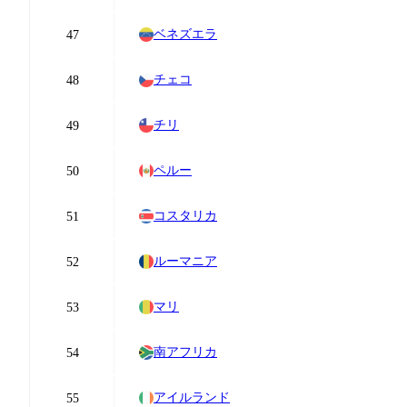
ベネズエラ
47
チェコ
48
チリ
49
ペルー
50
コスタリカ
51
ルーマニア
52
マリ
53
南アフリカ
54
アイルランド
55