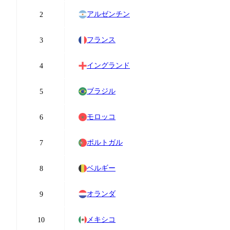
アルゼンチン
2
フランス
3
イングランド
4
ブラジル
5
モロッコ
6
ポルトガル
7
ベルギー
8
オランダ
9
メキシコ
10