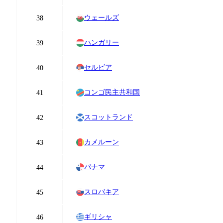
ウェールズ
38
ハンガリー
39
セルビア
40
コンゴ民主共和国
41
スコットランド
42
カメルーン
43
パナマ
44
スロバキア
45
ギリシャ
46