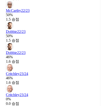
McCarthy
22/23
50%
1.5 승점
Dobbie
22/23
50%
1.5 승점
Dobbie
22/23
46%
1.6 승점
Critchley
23/24
46%
1.6 승점
Critchley
23/24
0%
0.0 승점