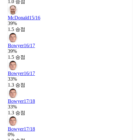
1.0 승점
McDonald
15/16
39%
1.5 승점
Bowyer
16/17
39%
1.5 승점
Bowyer
16/17
33%
1.3 승점
Bowyer
17/18
33%
1.3 승점
Bowyer
17/18
0%