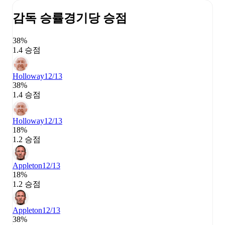
감독 승률
경기당 승점
38%
1.4 승점
Holloway
12/13
38%
1.4 승점
Holloway
12/13
18%
1.2 승점
Appleton
12/13
18%
1.2 승점
Appleton
12/13
38%