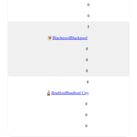
0
0
3
Blackpool
Blackpool
0
0
0
4
Bradford
Bradford City
0
0
0