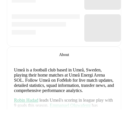
About
Umeå is a football club
based in Umeå, Sweden
,
playing their home matches at Umeå Energi Arena
SOL
.
Follow Umeå on FotMob for live match updates,
detailed statistics, squad information, transfer news, and
comprehensive performance analytics.
Robin Hadad
leads
Umeå
's scoring
in league play
with
9
goals
this season.
Emmanuel Oluwafemi
has
contributed
3
, while
Elias Cederblad
has added
2
.
Rozwiń
Umeå
have been in
inconsistent form
recently, winning
1
of their last
5
matches (
20
% win rate). They have