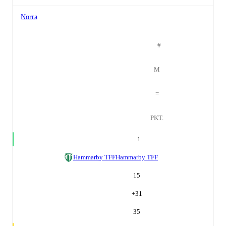
Norra
#
M
=
PKT.
1
Hammarby TFF
Hammarby TFF
15
+
31
35