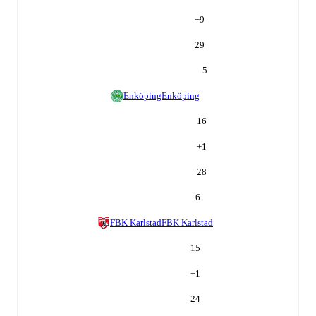
+
9
29
5
Enköping
Enköping
16
+
1
28
6
FBK Karlstad
FBK Karlstad
15
+
1
24