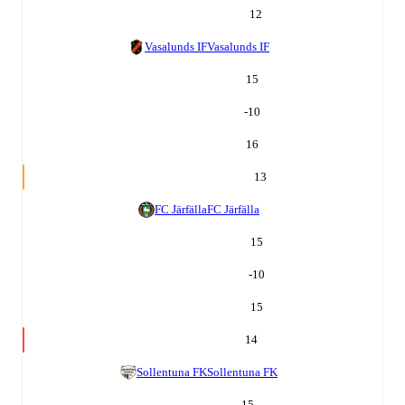
12
Vasalunds IF
Vasalunds IF
15
-10
16
13
FC Järfälla
FC Järfälla
15
-10
15
14
Sollentuna FK
Sollentuna FK
15