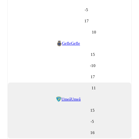
-5
17
10
Gefle
Gefle
15
-10
17
11
Umeå
Umeå
15
-5
16