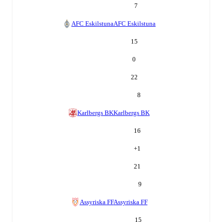
7
AFC Eskilstuna
AFC Eskilstuna
15
0
22
8
Karlbergs BK
Karlbergs BK
16
+
1
21
9
Assyriska FF
Assyriska FF
15