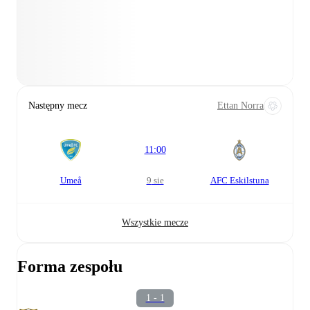
Następny mecz
Ettan Norra
11:00
Umeå
9 sie
AFC Eskilstuna
Wszystkie mecze
Forma zespołu
1 - 1