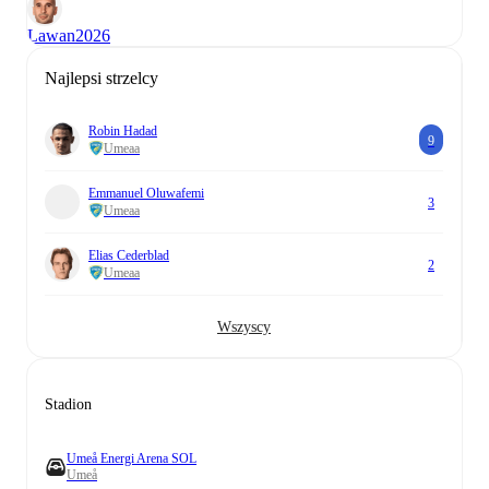
Lawan
2026
Najlepsi strzelcy
Robin Hadad
9
Umeaa
Emmanuel Oluwafemi
3
Umeaa
Elias Cederblad
2
Umeaa
Wszyscy
Stadion
Umeå Energi Arena SOL
Umeå