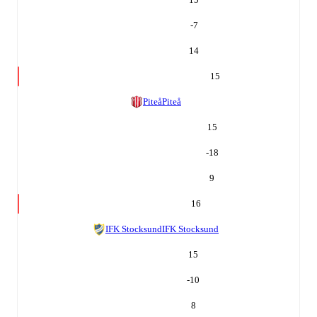
-7
14
15
Piteå
Piteå
15
-18
9
16
IFK Stocksund
IFK Stocksund
15
-10
8