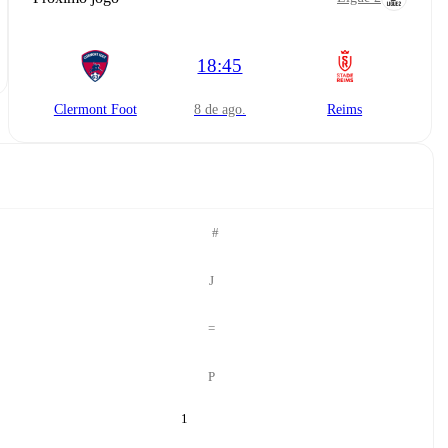
18:45
Clermont Foot
8 de ago.
Reims
#
J
=
P
1