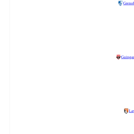
Greno
Guinga
La