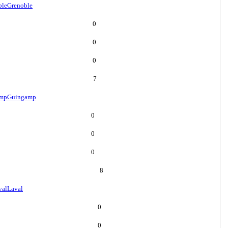
ble
Grenoble
0
0
0
7
mp
Guingamp
0
0
0
8
val
Laval
0
0