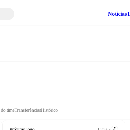
Notícias
T
s do time
Transferências
Histórico
Próximo jogo
Ligue 2