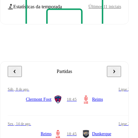
Estatísticas da temporada
Últimos 11 iniciais
Partidas
sáb., 8 de ago.
Ligue 2
Clermont Foot
18:45
Reims
sex., 14 de ago.
Ligue 2
Reims
18:45
Dunkerque