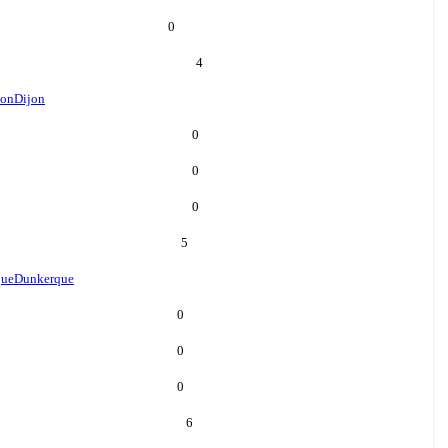
0
4
jon
Dijon
0
0
0
5
que
Dunkerque
0
0
0
6