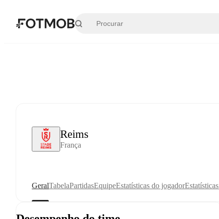
Pular para o conteúdo principal
Reims
França
Geral
Tabela
Partidas
Equipe
Estatísticas do jogador
Estatística
Desempenho do time