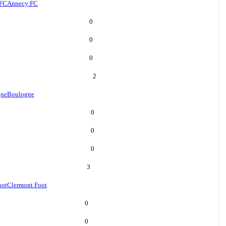
 FC
Annecy FC
0
0
0
2
gne
Boulogne
0
0
0
3
oot
Clermont Foot
0
0