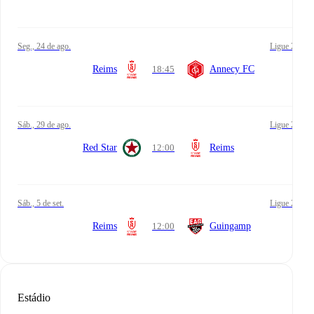
seg., 24 de ago.
Ligue 2
Reims
18:45
Annecy FC
sáb., 29 de ago.
Ligue 2
Red Star
12:00
Reims
sáb., 5 de set.
Ligue 2
Reims
12:00
Guingamp
Estádio