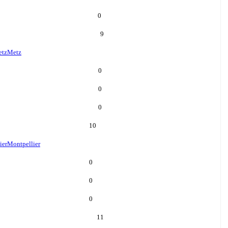
0
9
tz
Metz
0
0
0
10
ier
Montpellier
0
0
0
11