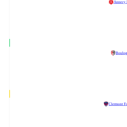
Annecy
Boulo
Clermont F