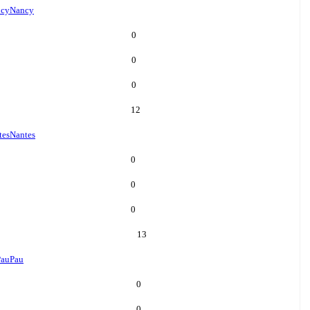
cy
Nancy
0
0
0
12
tes
Nantes
0
0
0
13
Pau
Pau
0
0