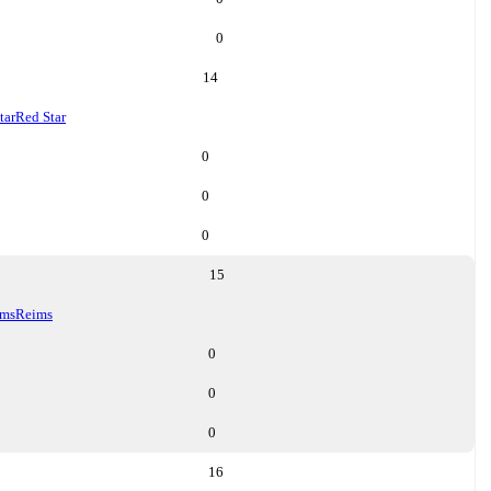
0
14
tar
Red Star
0
0
0
15
ims
Reims
0
0
0
16