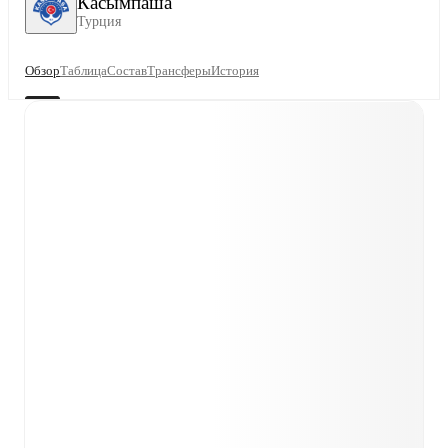
Касымпаша
Турция
Обзор
Таблица
Состав
Трансферы
История