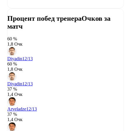
Процент побед тренера
Очков за
матч
60 %
1,8 Очк
Diyadin
12/13
60 %
1,8 Очк
Diyadin
12/13
37 %
1,4 Очк
Arveladze
12/13
37 %
1,4 Очк