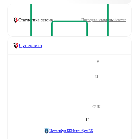
Статистика сезона
Последний стартовый состав
Суперлига
#
И
=
ОЧК
12
Истанбул ББ
Истанбул ББ