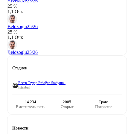
Arveladze
25/26
25 %
1,1 Очк
Belözoglu
25/26
25 %
1,1 Очк
Belözoglu
25/26
Стадион
Recep Tayyip Erdoğan Stadyumu
İstanbul
14 234
2005
Трава
Вместительность
Открыт
Покрытие
Новости