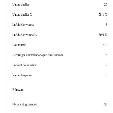
Vunna dueller
25
Vunna dueller %
58,1 %
Luftdueller vunna
3
Luftdueller vunna %
50,0 %
Bollkontakt
379
Beröringar i motståndarlagets straffområde
6
Förlorat bollinnehav
2
Vunna frisparkar
6
Försvar
Försvarsingripanden
30