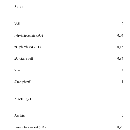
Skott
Mål
0
Förväntade mål (xG)
0,34
xG på mål (xGOT)
0,16
xG utan straff
0,34
Skott
4
Skott på mål
1
Passningar
Assister
0
Förväntade assist (xA)
0,23