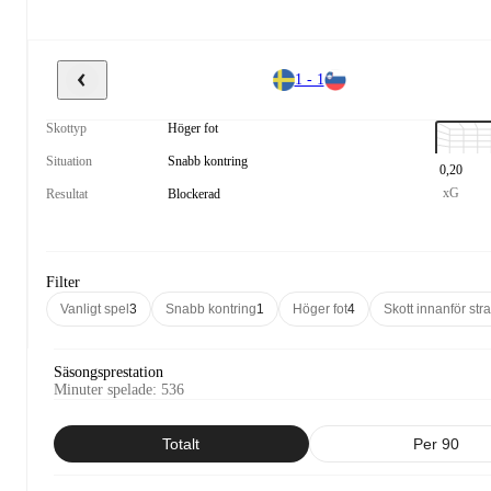
1 - 1
Skottyp
Höger fot
Situation
Snabb kontring
0,20
xG
Resultat
Blockerad
Filter
Vanligt spel
3
Snabb kontring
1
Höger fot
4
Skott innanför str
Säsongsprestation
Minuter spelade
:
536
Totalt
Per 90