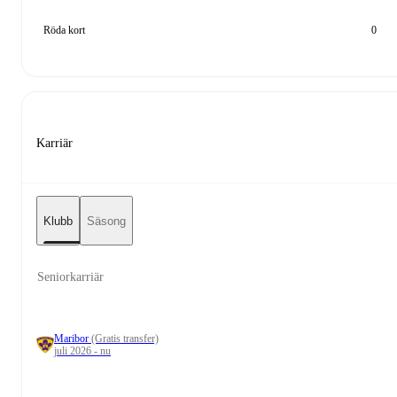
Röda kort
0
Karriär
Klubb
Säsong
Seniorkarriär
Maribor
(Gratis transfer)
juli 2026 - nu