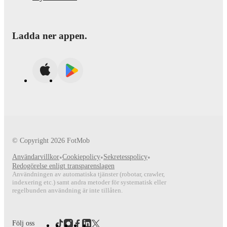
Ladda ner appen.
© Copyright
2026
FotMob
Användarvillkor
•
Cookiepolicy
•
Sekretesspolicy
•
Redogörelse enligt transparenslagen
Användningen av automatiska tjänster (robotar, crawler,
indexering etc.) samt andra metoder för systematisk eller
regelbunden användning är inte tillåten.
Följ oss