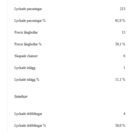
Lyckade passningar
213
Lyckade passningar %
81,9 %
Precis långbollar
13
Precis långbollar %
59,1 %
Skapade chanser
6
Lyckade inlägg
1
Lyckade inlägg %
11,1 %
Innehav
Lyckade dribblingar
4
Lyckade dribblingar %
50,0 %