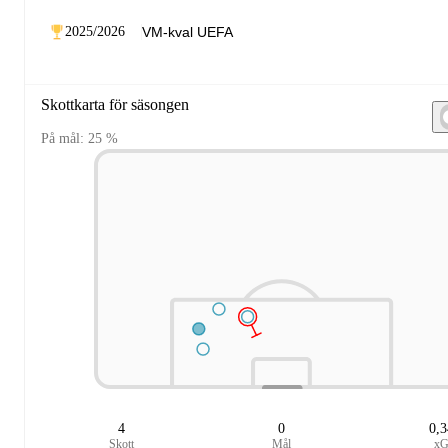
2025/2026
Skottkarta för säsongen
På mål: 25 %
4
0
0,
Skott
Mål
x