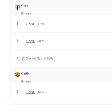
Mura
Slovenien
1
2. SNL
(17/18)
1
1. SNL
(20/21)
1
Slovenia Cup
(19/20)
Maribor
Slovenien
1
1. SNL
(16/17)