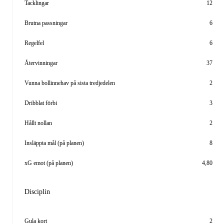
Tacklingar
12
Brutna passningar
6
Regelfel
6
Återvinningar
37
Vunna bollinnehav på sista tredjedelen
2
Dribblat förbi
3
Hållt nollan
2
Insläppta mål (på planen)
8
xG emot (på planen)
4,80
Disciplin
Gula kort
2