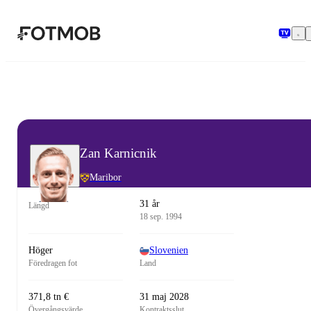
Hoppa till huvudinnehållet
Zan Karnicnik
Maribor
31 år
Längd
18 sep. 1994
Höger
Slovenien
Föredragen fot
Land
371,8 tn €
31 maj 2028
Övergångsvärde
Kontraktsslut