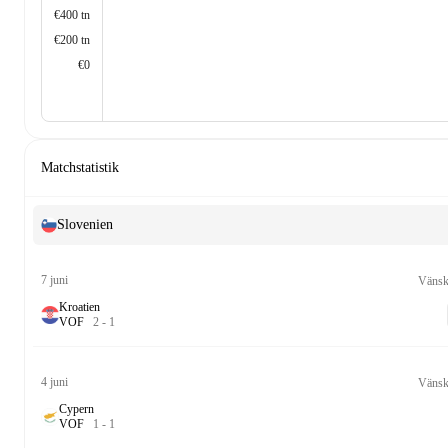
€400 tn
€200 tn
€0
Matchstatistik
Slovenien
7 juni
Vänsk
Kroatien
V
O
F
2
-
1
4 juni
Vänsk
Cypern
V
O
F
1
-
1