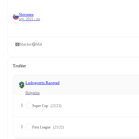
Slovenien
sep. 2021 - nu
Matcher
Mål
Troféer
Ludogorets Razgrad
Bulgarien
1
Super Cup
(22/23)
1
First League
(21/22)