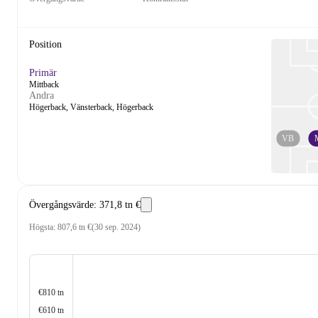
Position
Primär
Mittback
Andra
Högerback, Vänsterback, Högerback
VB
Övergångsvärde
:
371,8 tn €
Högsta
:
807,6 tn €
(
30 sep. 2024
)
€810 tn
€610 tn