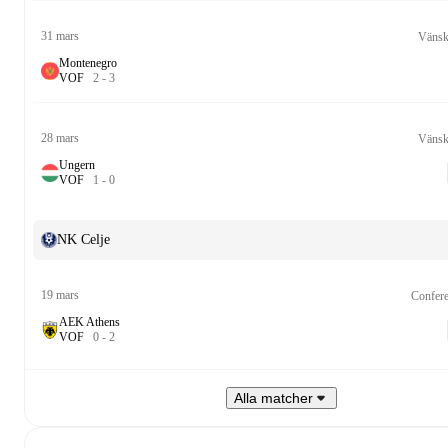
31 mars
Vänsk
Montenegro
V
O
F
2
-
3
28 mars
Vänsk
Ungern
V
O
F
1
-
0
NK Celje
19 mars
Confer
AEK Athens
V
O
F
0
-
2
Alla matcher