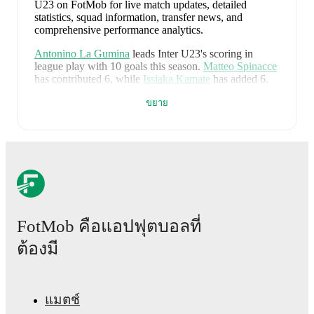
U23 on FotMob for live match updates, detailed
statistics, squad information, transfer news, and
comprehensive performance analytics.
Antonino La Gumina
leads
Inter U23
's scoring
in
league play
with
10
goals
this season.
Matteo Spinacce
has contributed
6
, while
Issiaka Kamate
has added
6
.
Upcoming fixtures for
Inter U23
:
ขยาย
23 สิงหาคม 2569
:
Serie C Grp. C
-
at
Catania
29 สิงหาคม 2569
:
Serie C Grp. C
-
vs
Team
Altamura
7 กันยายน 2569
:
Serie C Grp. C
-
at
AZ Picerno
12 กันยายน 2569
:
Serie C Grp. C
-
vs
Casertana
15 กันยายน 2569
:
Serie C Grp. C
-
at
Crotone
FotMob คือแอปฟุตบอลที่
ต้องมี
Looking ahead,
Inter U23
have
2
home
games
and
3
away
fixtures
in their next
5
matches.
Upcoming
opponents:
Catania
(
away
)
,
Team Altamura
(
home
)
,
AZ Picerno
(
away
)
,
Casertana
(
home
)
, and
Crotone
(
away
)
.
แมตช์