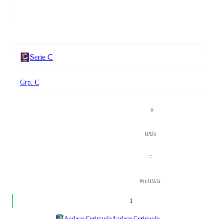
Serie C
Grp. C
#
แข่ง
=
คะแนน
1
Audace Cerignola
Audace Cerignola