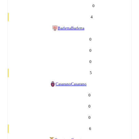
0
4
Barletta
Barletta
0
0
0
5
Casarano
Casarano
0
0
0
6