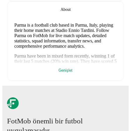
About
Parma is a football club
based in Parma, Italy
, playing
their home matches at Stadio Ennio Tardini
.
Follow
Parma on FotMob for live match updates, detailed
statistics, squad information, transfer news, and
comprehensive performance analytics.
Parma
have been in
mixed form
recently, winning
1
of
their last
5
matches (
20
% win rate). They have scored
5
goals
and conceded
6
during this period.
In the
Serie A
,
Genişlet
they faced
a
2
-
3
loss to
Roma
,
a
0
-
1
loss to
Como
, and
a
1
-
0
win against
Sassuolo
.
In the
Club Friendlies
, they
faced
a
1
-
1
draw with
Arezzo
, and
a
1
-
1
draw with
Iraklis
.
Recent results for
Parma
:
10 Mayıs 2026
:
Serie A
-
2
-
3
loss
vs
Roma
17 Mayıs 2026
:
Serie A
-
0
-
1
loss
at
Como
24 Mayıs 2026
:
Serie A
-
1
-
0
win
vs
Sassuolo
FotMob önemli bir futbol
30 Temmuz 2026
:
Club Friendlies
-
1
-
1
draw
vs
uygulamasıdır.
Arezzo