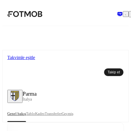
Ana içeriğe geç
Takvimle eşitle
Takip et
Parma
İtalya
Genel bakış
Tablo
Kadro
Transferler
Geçmiş