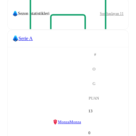
Sezon istatistikleri
Son başlayan 11
Serie A
#
O
G
PUAN
13
Monza
Monza
0