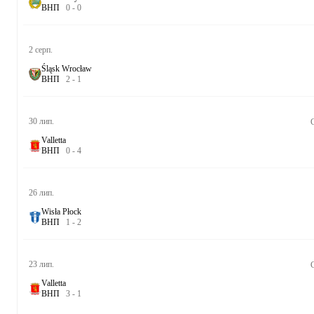
В
Н
П
0
-
0
2 серп.
Śląsk Wrocław
В
Н
П
2
-
1
30 лип.
C
Valletta
В
Н
П
0
-
4
26 лип.
Wisła Płock
В
Н
П
1
-
2
23 лип.
C
Valletta
В
Н
П
3
-
1