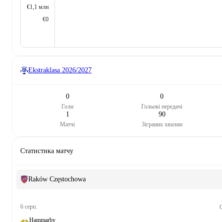
€1,1 млн
€0
Ekstraklasa
2026/2027
0
0
Голи
Гольові передачі
1
90
Матчі
Зіграних хвилин
Статистика матчу
Raków Częstochowa
6 серп.
C
Hammarby