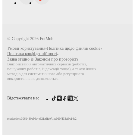
© Copyright
2026
FotMob
Умови користування
•
Політика щодо файлів cookie
•
Політика конфіденційності
•
Заява згідно із Законом про прозорість
Використання автоматичних сервісів (роботів,
пошукових роботів, індексації тощо), а також інших
методів для систематичного або регулярного
використання не дозволяється.
Відстежувати нас
production:306d430a56a4e621a6fde71ec0d0f433af0c14a2