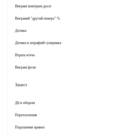
Виграні повітряні дуелі
Виграний "другий поверх" %
Дотики
Дотики в штрафній суперника
Втрата м'яча
Виграні фоли
Захист
Дії в обороні
Перехоплення
Порушення правил