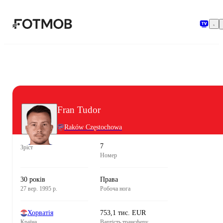
Перейти до основного вмісту
Fran Tudor
Raków Częstochowa
7
Зріст
Номер
30 років
Права
27 вер. 1995 р.
Робоча нога
Хорватія
753,1 тис. EUR
Країна
Вартість трансферу