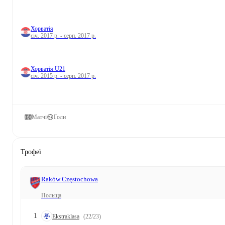
Хорватія
січ. 2017 р. - серп. 2017 р.
Хорватія U21
січ. 2015 р. - серп. 2017 р.
Матчі
Голи
Трофеї
Raków Częstochowa
Польща
1
Ekstraklasa
(22/23)