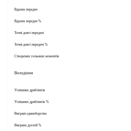
Вдалих передач
Вдалих передач %
Точні довгі передачі
Точні довгі передачі %
Створених гольових моментів
Володіння
Успішних дриблінгів
Успішних дриблінгів %
Виграні єдиноборства
Виграно дуелей %