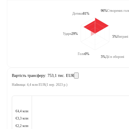
96%
Створених гол
Дотики
81%
Удари
29%
5%
Виграні 
Голи
0%
5%
Дії в обороні
Вартість трансферу
:
753,1 тис. EUR
Найвища
:
4,4 млн EUR
(
1 вер. 2023 р.
)
€4,4 млн
€3,3 млн
€2,2 млн