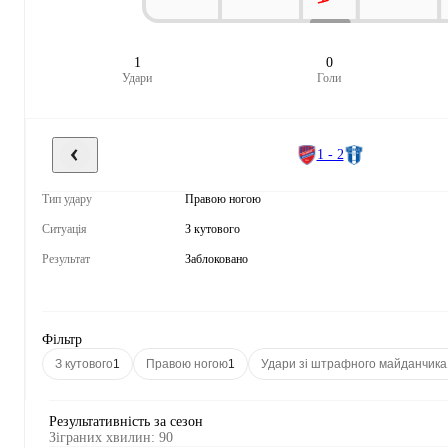
1
0
Удари
Голи
1 - 2
Тип удару
Правою ногою
Ситуація
З кутового
Результат
Заблоковано
Фільтр
З кутового
1
Правою ногою
1
Удари зі штрафного майданчика
Результативність за сезон
Зіграних хвилин
:
90