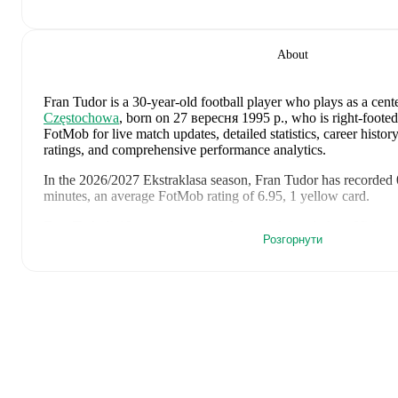
About
Fran Tudor
is a 30-year-old football player who plays as a cent
Częstochowa
, born on 27 вересня 1995 р., who is right-footed
FotMob for live match updates, detailed statistics, career histo
ratings, and comprehensive performance analytics.
In the
2026/2027
Ekstraklasa
season,
Fran Tudor
has recorded
minutes, an average FotMob rating of 6.95, 1 yellow card
.
Fran Tudor
's
10
most recent matches are shown below. Visit eac
Розгорнути
details including lineups, match events, and advanced statistics:
6 серпня 2026 р.
:
0
-
0
draw
at home vs
Hammarby
(
25 min
2 серпня 2026 р.
:
1
-
2
loss
away at
Śląsk Wrocław
(
unused 
30 липня 2026 р.
:
4
-
0
win
away at
Valletta
(
90 minutes
,
1 
26 липня 2026 р.
:
1
-
2
loss
at home vs
Wisła Płock
(
90 min
FotMob rating
)
23 липня 2026 р.
:
3
-
1
win
at home vs
Valletta
(
90 minutes
)
23 травня 2026 р.
:
3
-
0
win
at home vs
Arka Gdynia
(
90 mi