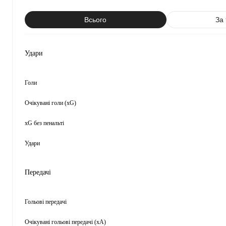
Всього
За
Удари
Голи
Очікувані голи (xG)
xG без пенальті
Удари
Передачі
Гольові передачі
Очікувані гольові передачі (xA)