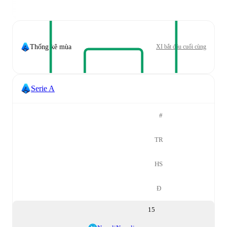
Thống kê mùa
XI bắt đầu cuối cùng
Serie A
#
TR
HS
Đ
15