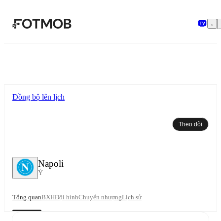
Chuyển đến nội dung chính
Đồng bộ lên lịch
Theo dõi
Napoli
Ý
Tổng quan
BXH
Đội hình
Chuyển nhượng
Lịch sử