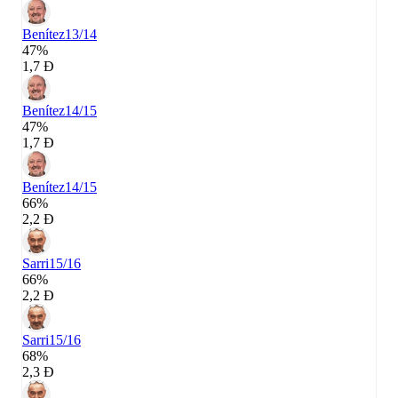
Benítez
13/14
47%
1,7 Đ
Benítez
14/15
47%
1,7 Đ
Benítez
14/15
66%
2,2 Đ
Sarri
15/16
66%
2,2 Đ
Sarri
15/16
68%
2,3 Đ