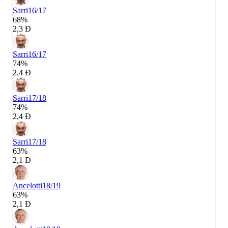
Sarri
16/17
68%
2,3 Đ
Sarri
16/17
74%
2,4 Đ
Sarri
17/18
74%
2,4 Đ
Sarri
17/18
63%
2,1 Đ
Ancelotti
18/19
63%
2,1 Đ