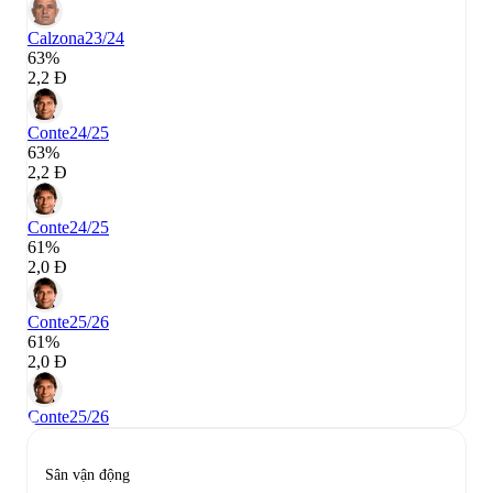
Calzona
23/24
63%
2,2 Đ
Conte
24/25
63%
2,2 Đ
Conte
24/25
61%
2,0 Đ
Conte
25/26
61%
2,0 Đ
Conte
25/26
Sân vận động