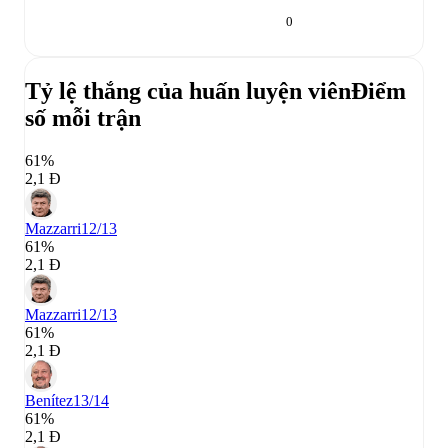
0
Tỷ lệ thắng của huấn luyện viên
Điểm
số mỗi trận
61%
2,1 Đ
Mazzarri
12/13
61%
2,1 Đ
Mazzarri
12/13
61%
2,1 Đ
Benítez
13/14
61%
2,1 Đ