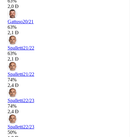
63%
2,0 Đ
Gattuso
20/21
63%
2,1 Đ
Spalletti
21/22
63%
2,1 Đ
Spalletti
21/22
74%
2,4 Đ
Spalletti
22/23
74%
2,4 Đ
Spalletti
22/23
50%