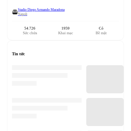
Stadio Diego Armando Maradona
Napoli
54.726
1959
Cỏ
Sức chứa
Khai mạc
Bề mặt
Tin tức