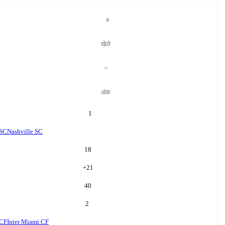
#
खेले
=
अंक
1
 SC
Nashville SC
18
+
21
40
2
 CF
Inter Miami CF