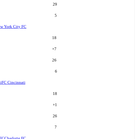
29
5
w York City FC
18
+
7
26
6
i
FC Cincinnati
18
+
1
26
7
 FC
Charlotte FC