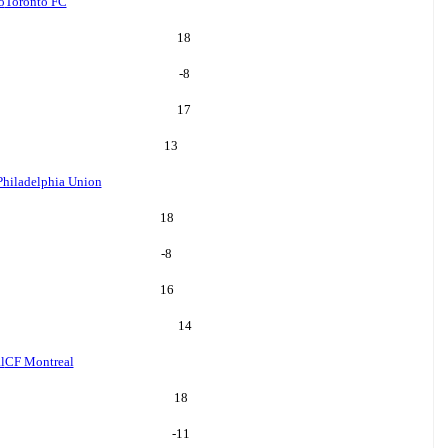
o
Toronto FC
18
-8
17
13
Philadelphia Union
18
-8
16
14
l
CF Montreal
18
-11