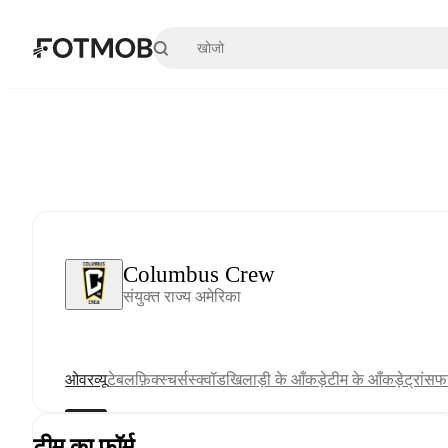
मुख्य सामग्री पर जाएँ
Columbus Crew
संयुक्त राज्य अमेरिका
ओवरव्यू
टेबल
फ़िक्स्चर्स
स्क्वॉड
खिलाड़ी के आँकड़े
टीम के आँकड़े
ट्रांसफर
टीम का फ़ॉर्म