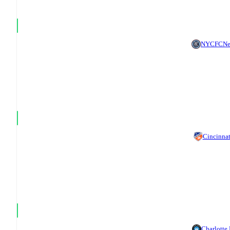
NYCFC
Ne
Cincinnat
Charlotte