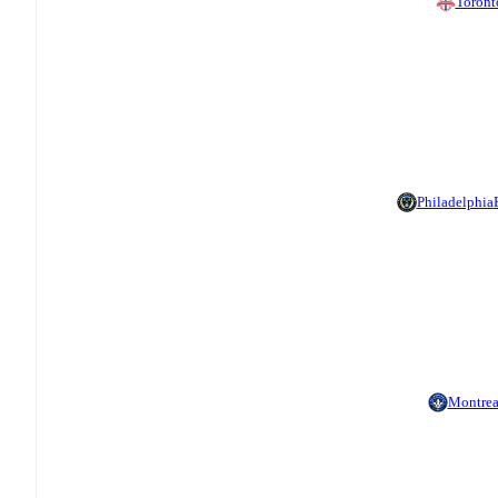
Toront
Philadelphia
Montrea