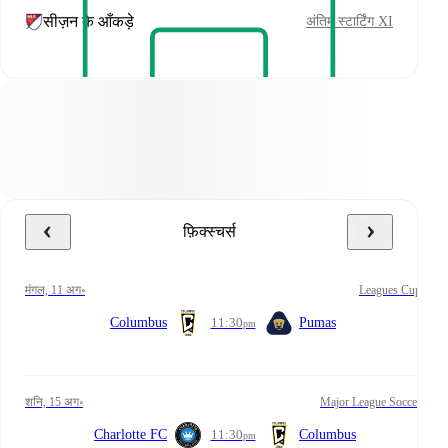
सीज़न के आँकड़े
अंतिम स्टार्टिंग XI
फ़िक्स्चर्स
मंगल, 11 अग॰
Leagues Cup
Columbus
11:30
Pumas
pm
शनि, 15 अग॰
Major League Soccer
Charlotte FC
11:30
Columbus
pm