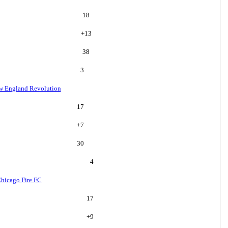
18
+
13
38
3
w England Revolution
17
+
7
30
4
hicago Fire FC
17
+
9