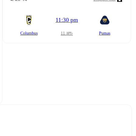
11:30 pm
Columbus
11 अग॰
Pumas