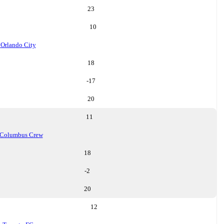
23
10
o
Orlando City
18
-17
20
11
Columbus Crew
18
-2
20
12