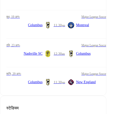
बुध, 19 अग॰
Major League Soccer
Columbus
11:30
Montreal
pm
रवि, 23 अग॰
Major League Soccer
Nashville SC
12:30
Columbus
am
शनि, 29 अग॰
Major League Soccer
Columbus
11:30
New England
pm
स्टेडियम