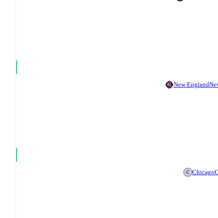
New England
Ne
Chicago
C