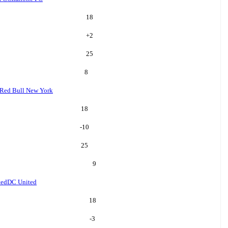
18
+
2
25
8
Red Bull New York
18
-10
25
9
ted
DC United
18
-3