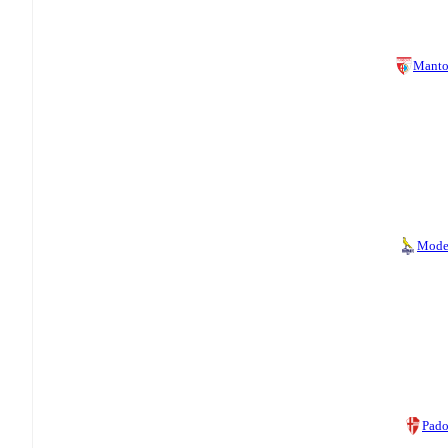
Manto
Mode
Pad