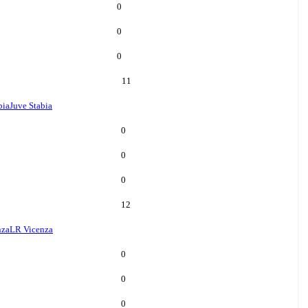
0
0
0
11
bia
Juve Stabia
0
0
0
12
nza
LR Vicenza
0
0
0