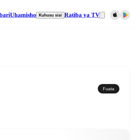
bari
Uhamisho
Ratiba ya TV
Kuhusu sisi
Sawazisha kwenye kalenda
Fuata