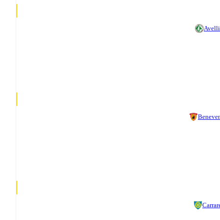
Avell
Beneve
Carrar