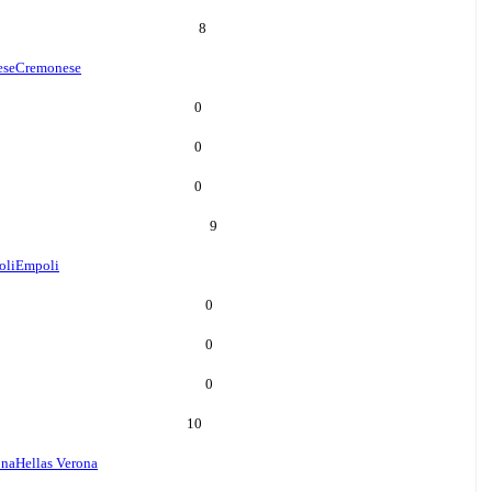
8
ese
Cremonese
0
0
0
9
oli
Empoli
0
0
0
10
ona
Hellas Verona