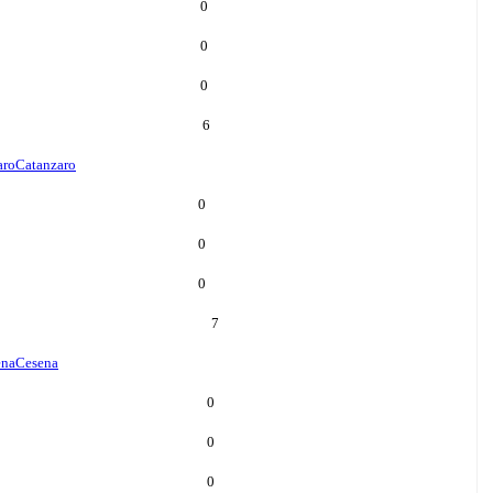
0
0
0
6
aro
Catanzaro
0
0
0
7
ena
Cesena
0
0
0