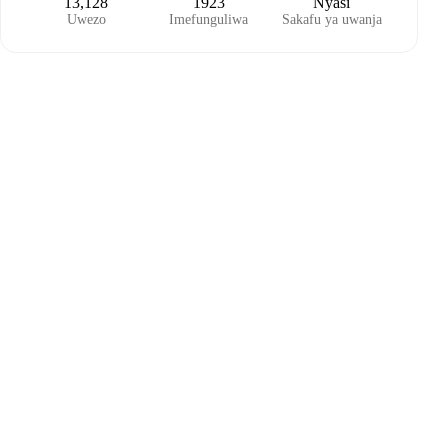
13,128
1923
Nyasi
Uwezo
Imefunguliwa
Sakafu ya uwanja