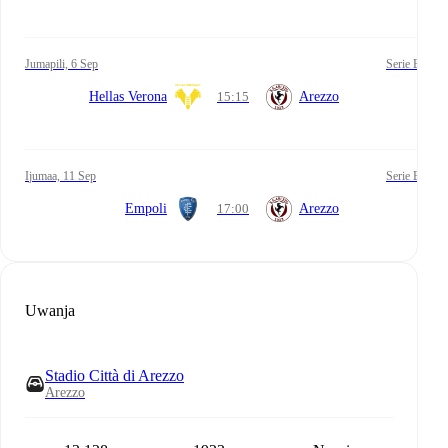
Jumapili, 6 Sep
Serie B
Hellas Verona
15:15
Arezzo
Ijumaa, 11 Sep
Serie B
Empoli
17:00
Arezzo
Uwanja
Stadio Città di Arezzo
Arezzo