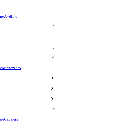
3
ino
Avellino
0
0
0
4
nto
Benevento
0
0
0
5
ese
Carrarese