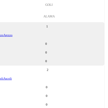
GOLI
ALAMA
1
zzo
Arezzo
0
0
0
2
oli
Ascoli
0
0
0