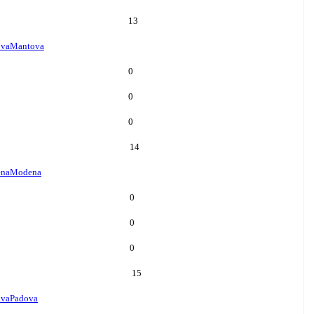
13
va
Mantova
0
0
0
14
na
Modena
0
0
0
15
ova
Padova