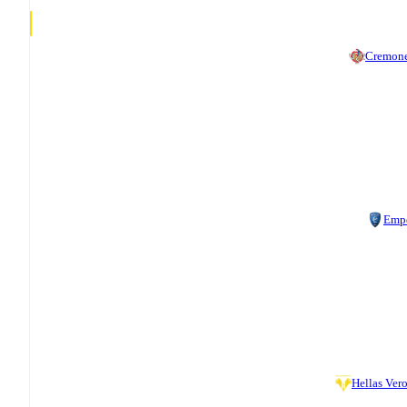
Cremon
Emp
Hellas Ver