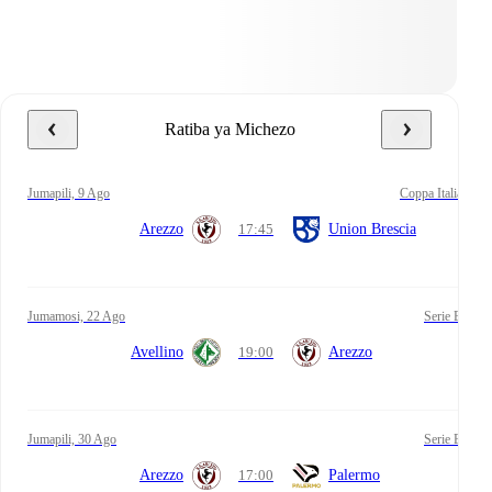
Ratiba ya Michezo
Jumapili, 9 Ago
Coppa Italia
Arezzo
17:45
Union Brescia
Jumamosi, 22 Ago
Serie B
Avellino
19:00
Arezzo
Jumapili, 30 Ago
Serie B
Arezzo
17:00
Palermo