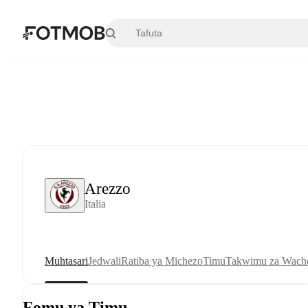
Ruka hadi maudhui kuu
Arezzo
Italia
Muhtasari
Jedwali
Ratiba ya Michezo
Timu
Takwimu za Wache
Fomu ya Timu