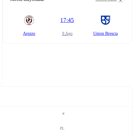
17:45
Arezzo
9 Ago
Union Brescia
#
PL