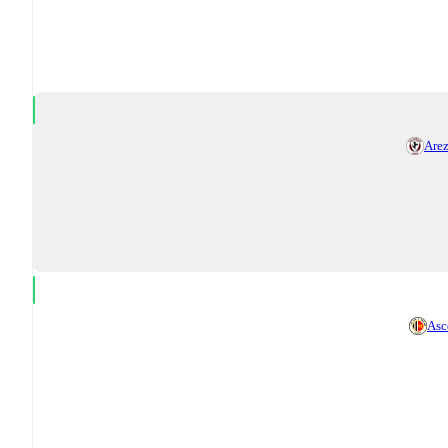
Are
Asc